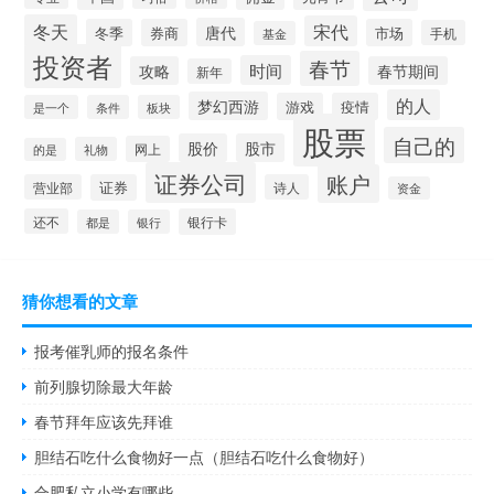
冬天
宋代
唐代
冬季
券商
市场
手机
基金
投资者
春节
时间
攻略
春节期间
新年
的人
梦幻西游
游戏
疫情
是一个
条件
板块
股票
自己的
股价
股市
网上
礼物
的是
证券公司
账户
营业部
证券
诗人
资金
还不
银行卡
都是
银行
猜你想看的文章
报考催乳师的报名条件
前列腺切除最大年龄
春节拜年应该先拜谁
胆结石吃什么食物好一点（胆结石吃什么食物好）
合肥私立小学有哪些