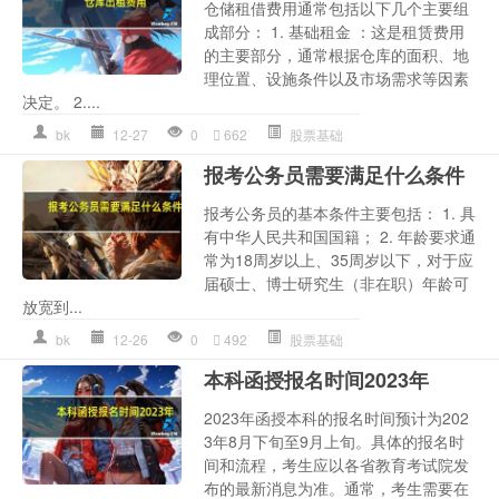
仓储租借费用通常包括以下几个主要组
成部分： 1. 基础租金 ：这是租赁费用
的主要部分，通常根据仓库的面积、地
理位置、设施条件以及市场需求等因素
决定。 2....
bk
12-27
0
662
股票基础
报考公务员需要满足什么条件
报考公务员的基本条件主要包括： 1. 具
有中华人民共和国国籍； 2. 年龄要求通
常为18周岁以上、35周岁以下，对于应
届硕士、博士研究生（非在职）年龄可
放宽到...
bk
12-26
0
492
股票基础
本科函授报名时间2023年
2023年函授本科的报名时间预计为202
3年8月下旬至9月上旬。具体的报名时
间和流程，考生应以各省教育考试院发
布的最新消息为准。通常，考生需要在