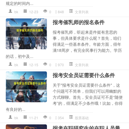
规定的时间内...
bk
12-23
0
848
文章列表
报考催乳师的报名条件
报考催乳师，听起来是件挺有意思的
事，但具体要求是什么呢？首先，咱们
得满足一些基本条件。年龄方面，得年
满18周岁，有完全民事行为能力。学历
的话，初中及...
bk
12-15
0
970
文章列表
报考安全员证需要什么条件
关于"报考安全员证需要什么条件"，这
个问题可不简单，但我们可以用幽默的
方式聊聊。首先，安全员证可不是“随便
考”的，得满足不少条件哦！比如，你得
有良好的...
bk
11-21
0
354
股票基础
报考在职研究生的在职人员最