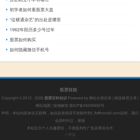
初学者如何看股票大盘
“従横通杂艺”的出处是哪里
1962年阳历多少号过年
股票如何购买
如何隐藏微信手机号
股票技能
Copyright © 2012 - 2026
股票百科知识
Powered by
网站分类目录
|
精选推荐文章
|
网站地图
|
疑难解答
陕ICP备05009492号
声明：本站内容来自互联网，如信息有错误可发邮件到f_fb#foxmail.com说明，我们
会及时纠正，谢谢
本站仅为个人兴趣爱好，不接盈利性广告及商业合作
小男孩