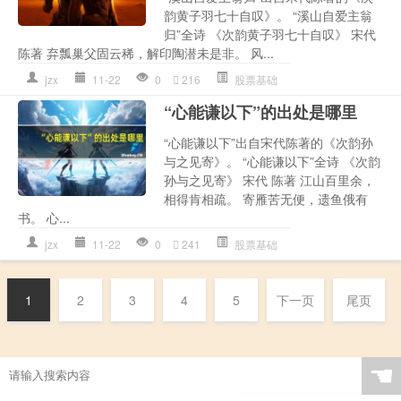
韵黄子羽七十自叹》。 “溪山自爱主翁
归”全诗 《次韵黄子羽七十自叹》 宋代
陈著 弃瓢巢父固云稀，解印陶潜未是非。 风...
jzx
11-22
0
216
股票基础
“心能谦以下”的出处是哪里
“心能谦以下”出自宋代陈著的《次韵孙
与之见寄》。 “心能谦以下”全诗 《次韵
孙与之见寄》 宋代 陈著 江山百里余，
相得肯相疏。 寄雁苦无便，遗鱼俄有
书。 心...
jzx
11-22
0
241
股票基础
1
2
3
4
5
下一页
尾页
☚