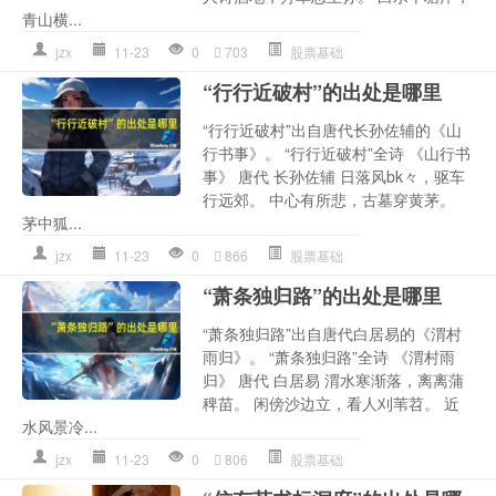
青山横...
jzx
11-23
0
703
股票基础
“行行近破村”的出处是哪里
“行行近破村”出自唐代长孙佐辅的《山
行书事》。 “行行近破村”全诗 《山行书
事》 唐代 长孙佐辅 日落风bk々，驱车
行远郊。 中心有所悲，古墓穿黄茅。
茅中狐...
jzx
11-23
0
866
股票基础
“萧条独归路”的出处是哪里
“萧条独归路”出自唐代白居易的《渭村
雨归》。 “萧条独归路”全诗 《渭村雨
归》 唐代 白居易 渭水寒渐落，离离蒲
稗苗。 闲傍沙边立，看人刈苇苕。 近
水风景冷...
jzx
11-23
0
806
股票基础