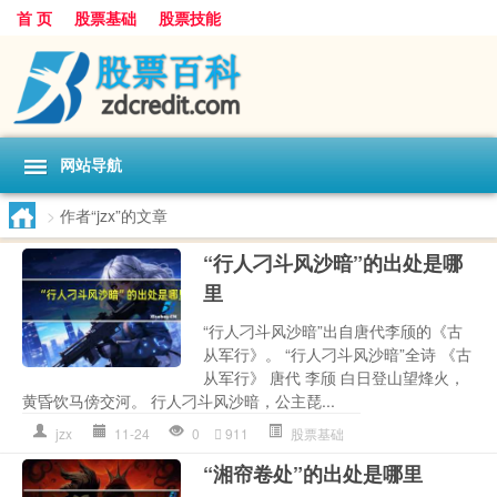
首 页
股票基础
股票技能
网站导航
>
作者“jzx”的文章
“行人刁斗风沙暗”的出处是哪
里
“行人刁斗风沙暗”出自唐代李颀的《古
从军行》。 “行人刁斗风沙暗”全诗 《古
从军行》 唐代 李颀 白日登山望烽火，
黄昏饮马傍交河。 行人刁斗风沙暗，公主琵...
jzx
11-24
0
911
股票基础
“湘帘卷处”的出处是哪里