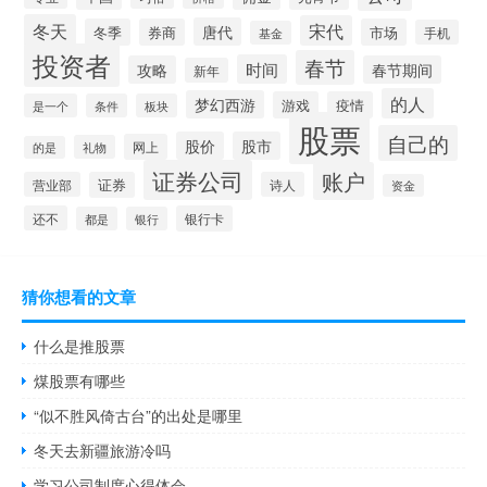
冬天
宋代
唐代
冬季
券商
市场
手机
基金
投资者
春节
时间
攻略
春节期间
新年
的人
梦幻西游
游戏
疫情
是一个
条件
板块
股票
自己的
股价
股市
网上
礼物
的是
证券公司
账户
营业部
证券
诗人
资金
还不
银行卡
都是
银行
猜你想看的文章
什么是推股票
煤股票有哪些
“似不胜风倚古台”的出处是哪里
冬天去新疆旅游冷吗
学习公司制度心得体会