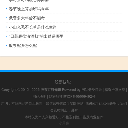
春节晚上算加班吗今年
狱警多大年龄不能考
小山光秃不长草是什么生肖
“日暮裹盐沽酒归”的出处是哪里
股票配资怎么配
股票技能
Copyright © 2012 - 2026
股票百科知识
Powered by
网站分类目录
|
精选推荐文章
|
网站地图
|
疑难解答
陕ICP备05009492号
声明：本站内容来自互联网，如信息有错误可发邮件到f_fb#foxmail.com说明，我们
会及时纠正，谢谢
本站仅为个人兴趣爱好，不接盈利性广告及商业合作
小男孩