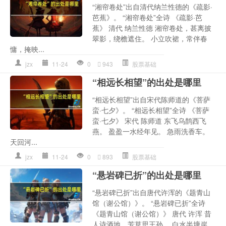
“湘帘卷处”出自清代纳兰性德的《疏影·
芭蕉》。 “湘帘卷处”全诗 《疏影·芭
蕉》 清代 纳兰性德 湘帘卷处，甚离披
翠影，绕檐遮住。 小立吹裙，常伴春
慵，掩映...
jzx
11-24
0
943
股票基础
“相远长相望”的出处是哪里
“相远长相望”出自宋代陈师道的《菩萨
蛮·七夕》。 “相远长相望”全诗 《菩萨
蛮·七夕》 宋代 陈师道 东飞乌鹊西飞
燕。 盈盈一水经年见。 急雨洗香车。
天回河...
jzx
11-24
0
893
股票基础
“悬岩碑已折”的出处是哪里
“悬岩碑已折”出自唐代许浑的《题青山
馆（谢公馆）》。 “悬岩碑已折”全诗
《题青山馆（谢公馆）》 唐代 许浑 昔
人诗酒地，芳草思王孙。 白水半塘岸，