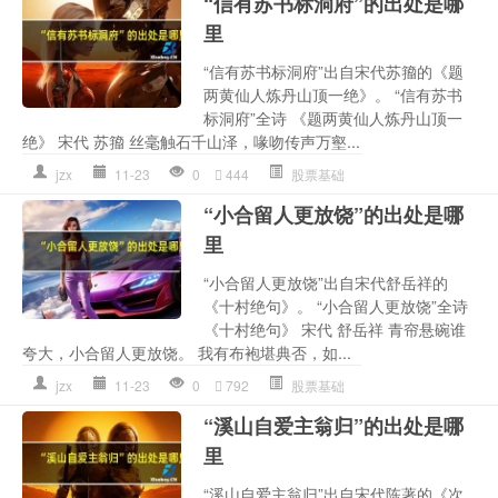
“信有苏书标洞府”的出处是哪
里
“信有苏书标洞府”出自宋代苏籀的《题
两黄仙人炼丹山顶一绝》。 “信有苏书
标洞府”全诗 《题两黄仙人炼丹山顶一
绝》 宋代 苏籀 丝毫触石千山泽，喙吻传声万壑...
jzx
11-23
0
444
股票基础
“小合留人更放饶”的出处是哪
里
“小合留人更放饶”出自宋代舒岳祥的
《十村绝句》。 “小合留人更放饶”全诗
《十村绝句》 宋代 舒岳祥 青帘悬碗谁
夸大，小合留人更放饶。 我有布袍堪典否，如...
jzx
11-23
0
792
股票基础
“溪山自爱主翁归”的出处是哪
里
“溪山自爱主翁归”出自宋代陈著的《次