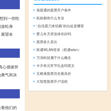
港股通的股票开户条件
想到一些吃
机校都有什么专业
们放松身
“自洗霜刀来切藕”的出处是哪里
，展望未
婴儿冬天穿连体衣好吗
股票多久卖出
联通WLAN登录（联通wlan）
万润科技属于什么概念
今天有元宵节礼盒吗英文
真心感谢所
五粮液股票历史最高价
的勇气和决
大智慧股票开户流程
拉着他们的