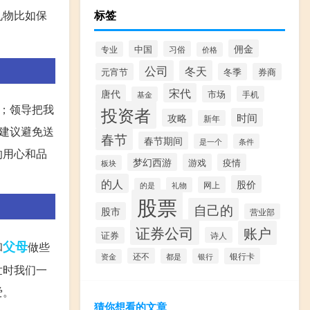
礼物比如保
标签
佣金
中国
习俗
专业
价格
公司
冬天
元宵节
冬季
券商
宋代
唐代
市场
手机
基金
；领导把我
投资者
时间
攻略
新年
建议避免送
春节
春节期间
是一个
条件
的用心和品
梦幻西游
游戏
疫情
板块
的人
股价
网上
礼物
的是
股票
自己的
股市
营业部
证券公司
账户
证券
诗人
父母
和
做些
还不
银行卡
都是
银行
资金
世时我们一
爱。
猜你想看的文章