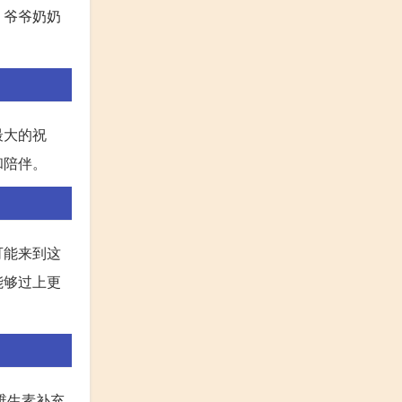
，爷爷奶奶
最大的祝
和陪伴。
可能来到这
能够过上更
维生素补充