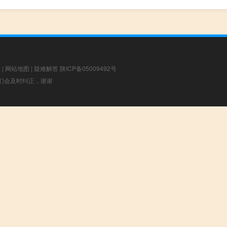
章
|
网站地图
|
疑难解答
陕ICP备05009492号
，我们会及时纠正，谢谢