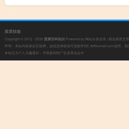
股票技能
Copyright © 2012 - 2026
股票百科知识
Powered by
网站分类目录
|
精选推荐文
声明：本站内容来自互联网，如信息有错误可发邮件到f_fb#foxmail.com说明
本站仅为个人兴趣爱好，不接盈利性广告及商业合作