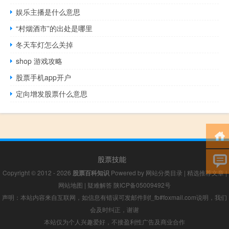
娱乐主播是什么意思
“村烟酒市”的出处是哪里
冬天车灯怎么关掉
shop 游戏攻略
股票手机app开户
定向增发股票什么意思
股票技能
Copyright © 2012 - 2026
股票百科知识
Powered by
网站分类目录
|
精选推荐文章
|
网站地图
|
疑难解答
陕ICP备05009492号
声明：本站内容来自互联网，如信息有错误可发邮件到f_fb#foxmail.com说明，我们
会及时纠正，谢谢
本站仅为个人兴趣爱好，不接盈利性广告及商业合作