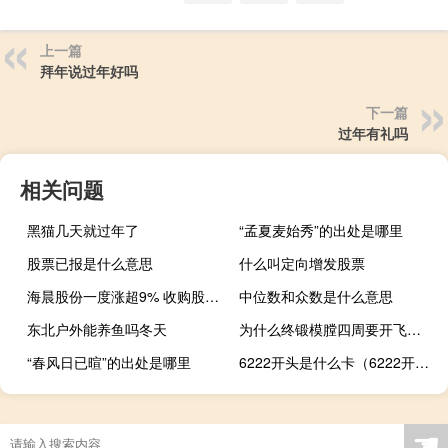
上一篇
拜年说过年好吗
下一篇
过年有礼吗
相关问题
黑猫几天就过年了
“孟夏麦始秀”的出处是哪里
股票已报是什么意思
什么叫定向增发股票
海晨股份一度涨超9% 收购股权加强自动化领域竞争力
中位数和众数是什么意思
东北户外能养鱼吗冬天
为什么终锻模膛四周要开飞边槽
“春风日已暄”的出处是哪里
6222开头是什么卡（6222开头是什么银行）
☚