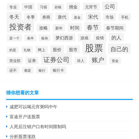
公司
佣金
中国
元宵节
习俗
专业
价格
冬天
宋代
唐代
冬季
券商
市场
手机
基金
投资者
春节
时间
攻略
春节期间
新年
的人
梦幻西游
游戏
疫情
是一个
条件
板块
股票
自己的
股价
股市
网上
礼物
的是
证券公司
账户
营业部
证券
诗人
资金
还不
银行卡
都是
银行
猜你想看的文章
减肥可以喝元宵粥吗中午
富途开户送股票
人死后注销户口有时间限制吗
分析股票涨跌