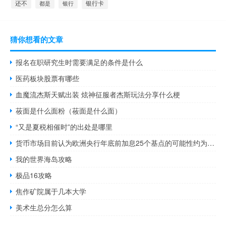
还不
银行卡
都是
银行
猜你想看的文章
报名在职研究生时需要满足的条件是什么
医药板块股票有哪些
血魔流杰斯天赋出装 炫神征服者杰斯玩法分享什么梗
莜面是什么面粉（莜面是什么面）
“又是夏税相催时”的出处是哪里
货币市场目前认为欧洲央行年底前加息25个基点的可能性约为80%本周加息的可能性为45%
我的世界海岛攻略
极品16攻略
焦作矿院属于几本大学
美术生总分怎么算