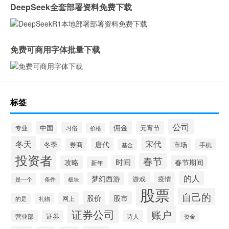
DeepSeek全套部署资料免费下载
免费可商用字体批量下载
标签
公司
佣金
中国
元宵节
习俗
专业
价格
冬天
宋代
唐代
冬季
券商
市场
手机
基金
投资者
春节
时间
攻略
春节期间
新年
的人
梦幻西游
游戏
疫情
是一个
条件
板块
股票
自己的
股价
股市
网上
礼物
的是
证券公司
账户
营业部
证券
诗人
资金