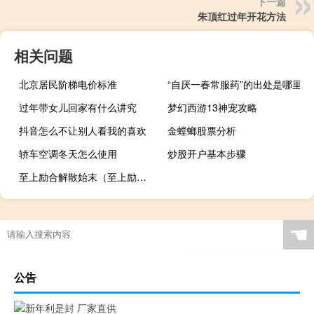
下一篇
朱顶红过年开花方法
相关问题
北京居民阶梯电价标准
“自厌一春常服药”的出处是哪里
过年带女儿回家有什么讲究
梦幻西游13神宠攻略
抖音怎么不让别人看我的喜欢
金螳螂股票分析
轿车空调冬天怎么使用
炒股开户基本步骤
至上励合解散始末（至上励合解散）
☚
公告