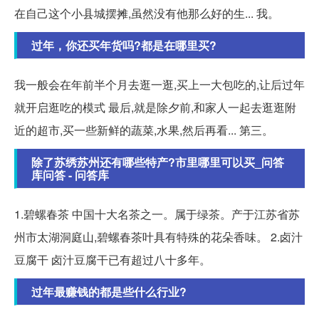
在自己这个小县城摆摊,虽然没有他那么好的生... 我。
过年，你还买年货吗?都是在哪里买?
我一般会在年前半个月去逛一逛,买上一大包吃的,让后过年
就开启逛吃的模式 最后,就是除夕前,和家人一起去逛逛附
近的超市,买一些新鲜的蔬菜,水果,然后再看... 第三。
除了苏绣苏州还有哪些特产?市里哪里可以买_问答
库问答 - 问答库
1.碧螺春茶 中国十大名茶之一。属于绿茶。产于江苏省苏
州市太湖洞庭山,碧螺春茶叶具有特殊的花朵香味。 2.卤汁
豆腐干 卤汁豆腐干已有超过八十多年。
过年最赚钱的都是些什么行业?