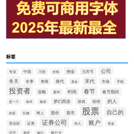
标签
公司
佣金
中国
元宵节
习俗
专业
价格
冬天
宋代
唐代
冬季
券商
市场
手机
基金
投资者
春节
时间
攻略
春节期间
新年
的人
梦幻西游
游戏
疫情
是一个
条件
板块
股票
自己的
股价
股市
网上
礼物
的是
证券公司
账户
营业部
证券
诗人
资金
还不
银行卡
都是
银行