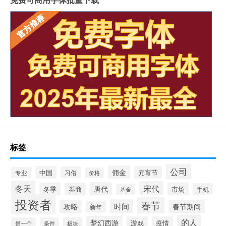
标签
公司
佣金
中国
元宵节
习俗
专业
价格
冬天
宋代
唐代
冬季
券商
市场
手机
基金
投资者
春节
时间
攻略
春节期间
新年
的人
梦幻西游
游戏
疫情
是一个
条件
板块