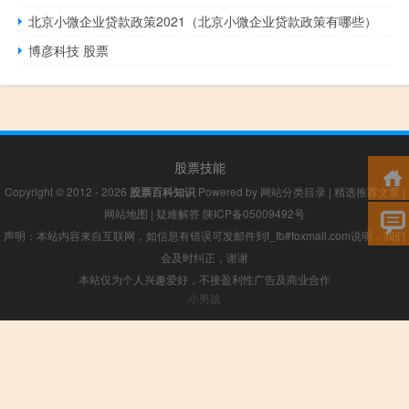
北京小微企业贷款政策2021（北京小微企业贷款政策有哪些）
博彦科技 股票
股票技能
Copyright © 2012 - 2026
股票百科知识
Powered by
网站分类目录
|
精选推荐文章
|
网站地图
|
疑难解答
陕ICP备05009492号
声明：本站内容来自互联网，如信息有错误可发邮件到f_fb#foxmail.com说明，我们
会及时纠正，谢谢
本站仅为个人兴趣爱好，不接盈利性广告及商业合作
小男孩