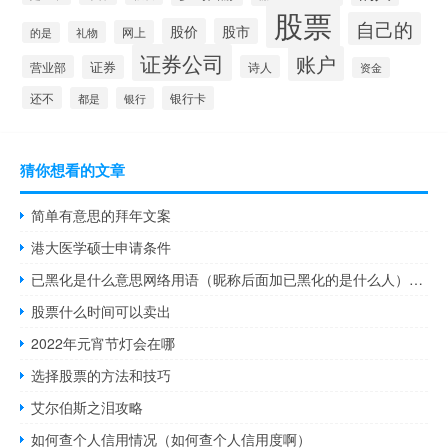
股票
自己的
股价
股市
网上
礼物
的是
证券公司
账户
营业部
证券
诗人
资金
还不
银行卡
都是
银行
猜你想看的文章
简单有意思的拜年文案
港大医学硕士申请条件
已黑化是什么意思网络用语（昵称后面加已黑化的是什么人）什么梗
股票什么时间可以卖出
2022年元宵节灯会在哪
选择股票的方法和技巧
艾尔伯斯之泪攻略
如何查个人信用情况（如何查个人信用度啊）