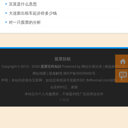
豆萁是什么意思
大连新出租车起步价多少钱
对一只股票的分析
股票技能
Copyright © 2012 - 2026
股票百科知识
Powered by
网站分类目录
|
精选推荐文章
|
网站地图
|
疑难解答
陕ICP备05009492号
声明：本站内容来自互联网，如信息有错误可发邮件到f_fb#foxmail.com说明，我们
会及时纠正，谢谢
本站仅为个人兴趣爱好，不接盈利性广告及商业合作
小男孩