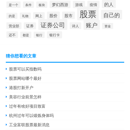
的人
梦幻西游
游戏
疫情
是一个
条件
板块
股票
自己的
股价
股市
网上
礼物
的是
证券公司
账户
营业部
证券
诗人
资金
还不
银行卡
都是
银行
猜你想看的文章
股票可以买指数吗
股票网站哪个最好
港股打新开户
美容行业前景怎样
过年有啥好项目致富
杭州过年可以锻炼身体吗
工业富联股票最新消息