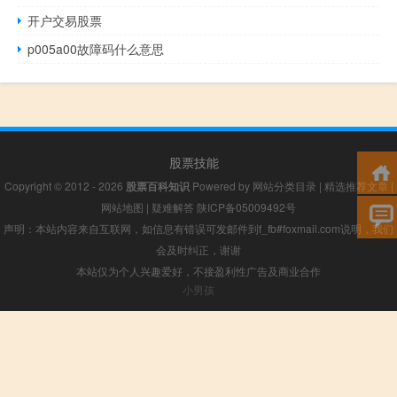
开户交易股票
p005a00故障码什么意思
股票技能
Copyright © 2012 - 2026
股票百科知识
Powered by
网站分类目录
|
精选推荐文章
|
网站地图
|
疑难解答
陕ICP备05009492号
声明：本站内容来自互联网，如信息有错误可发邮件到f_fb#foxmail.com说明，我们
会及时纠正，谢谢
本站仅为个人兴趣爱好，不接盈利性广告及商业合作
小男孩