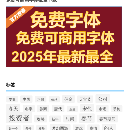
标签
公司
佣金
中国
元宵节
习俗
专业
价格
冬天
宋代
唐代
冬季
券商
市场
手机
基金
投资者
春节
时间
攻略
春节期间
新年
的人
梦幻西游
游戏
疫情
是一个
条件
板块