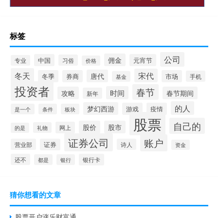
标签
公司
佣金
中国
元宵节
习俗
专业
价格
冬天
宋代
唐代
冬季
券商
市场
手机
基金
投资者
春节
时间
攻略
春节期间
新年
的人
梦幻西游
游戏
疫情
是一个
条件
板块
股票
自己的
股价
股市
网上
礼物
的是
证券公司
账户
营业部
证券
诗人
资金
还不
银行卡
都是
银行
猜你想看的文章
股票开户涨乐财富通