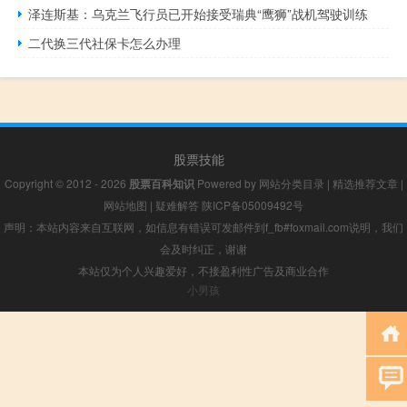
泽连斯基：乌克兰飞行员已开始接受瑞典“鹰狮”战机驾驶训练
二代换三代社保卡怎么办理
股票技能
Copyright © 2012 - 2026
股票百科知识
Powered by
网站分类目录
|
精选推荐文章
|
网站地图
|
疑难解答
陕ICP备05009492号
声明：本站内容来自互联网，如信息有错误可发邮件到f_fb#foxmail.com说明，我们
会及时纠正，谢谢
本站仅为个人兴趣爱好，不接盈利性广告及商业合作
小男孩