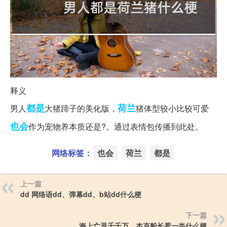
释义
都是
荷兰
男人
大猪蹄子的美化版，
猪体型较小比较可爱
也会
作为宠物养本质还是?。通过表情包传播到此处。‌‌‌‌
网络标签：
也会
荷兰
都是
上一篇
dd 网络语dd、弹幕dd、b站dd什么梗
下一篇
海上亡灵千千万，杰克船长惹一半什么梗