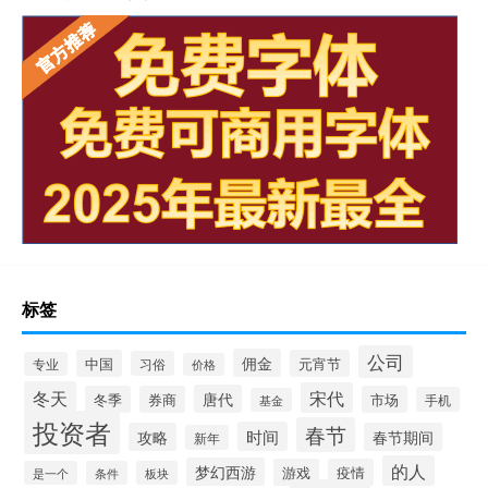
标签
公司
佣金
中国
元宵节
习俗
专业
价格
冬天
宋代
唐代
冬季
券商
市场
手机
基金
投资者
春节
时间
攻略
春节期间
新年
的人
梦幻西游
游戏
疫情
是一个
条件
板块