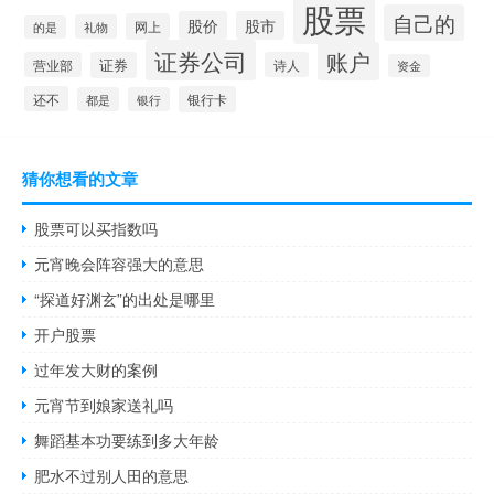
股票
自己的
股价
股市
网上
礼物
的是
证券公司
账户
营业部
证券
诗人
资金
还不
银行卡
都是
银行
猜你想看的文章
股票可以买指数吗
元宵晚会阵容强大的意思
“探道好渊玄”的出处是哪里
开户股票
过年发大财的案例
元宵节到娘家送礼吗
舞蹈基本功要练到多大年龄
肥水不过别人田的意思