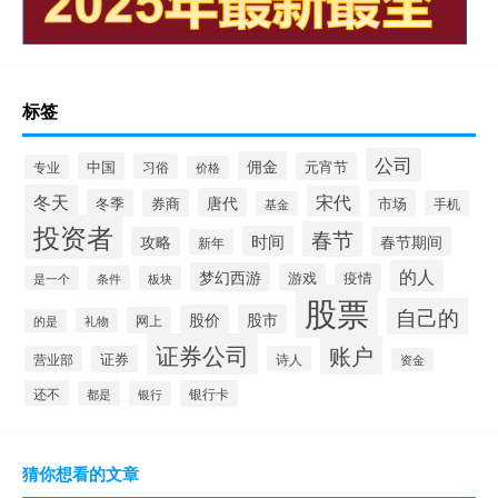
标签
公司
佣金
中国
元宵节
习俗
专业
价格
冬天
宋代
唐代
冬季
券商
市场
手机
基金
投资者
春节
时间
攻略
春节期间
新年
的人
梦幻西游
游戏
疫情
是一个
条件
板块
股票
自己的
股价
股市
网上
礼物
的是
证券公司
账户
营业部
证券
诗人
资金
还不
银行卡
都是
银行
猜你想看的文章