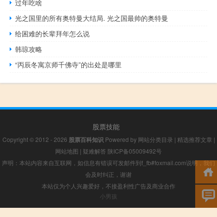
过年吃啥
光之国里的所有奥特曼大结局. 光之国最帅的奥特曼
给困难的长辈拜年怎么说
韩琼攻略
“丙辰冬寓京师千佛寺”的出处是哪里
股票技能
Copyright © 2012 - 2026
股票百科知识
Powered by
网站分类目录
|
精选推荐文章
|
网站地图
|
疑难解答
陕ICP备05009492号
声明：本站内容来自互联网，如信息有错误可发邮件到f_fb#foxmail.com说明，我们
会及时纠正，谢谢
本站仅为个人兴趣爱好，不接盈利性广告及商业合作
小男孩