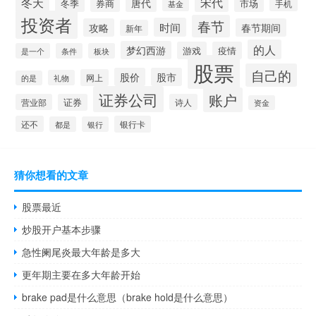
冬天
宋代
唐代
冬季
券商
市场
手机
基金
投资者
春节
时间
攻略
春节期间
新年
的人
梦幻西游
游戏
疫情
是一个
条件
板块
股票
自己的
股价
股市
网上
礼物
的是
证券公司
账户
营业部
证券
诗人
资金
还不
银行卡
都是
银行
猜你想看的文章
股票最近
炒股开户基本步骤
急性阑尾炎最大年龄是多大
更年期主要在多大年龄开始
brake pad是什么意思（brake hold是什么意思）