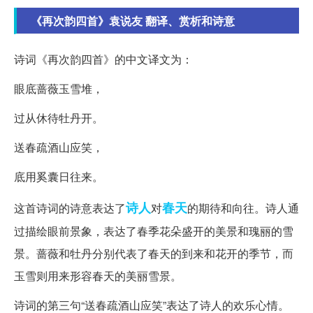
《再次韵四首》袁说友 翻译、赏析和诗意
诗词《再次韵四首》的中文译文为：
眼底蔷薇玉雪堆，
过从休待牡丹开。
送春疏酒山应笑，
底用奚囊日往来。
诗人
春天
这首诗词的诗意表达了
对
的期待和向往。诗人通
过描绘眼前景象，表达了春季花朵盛开的美景和瑰丽的雪
景。蔷薇和牡丹分别代表了春天的到来和花开的季节，而
玉雪则用来形容春天的美丽雪景。
诗词的第三句“送春疏酒山应笑”表达了诗人的欢乐心情。