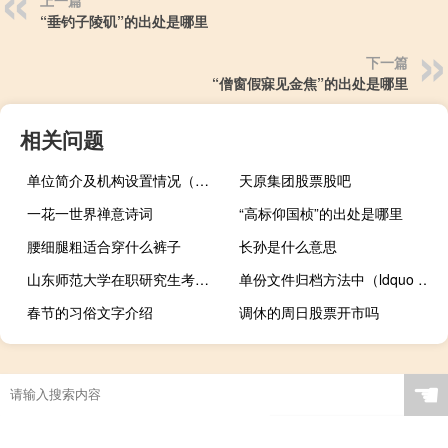
“垂钓子陵矶”的出处是哪里
下一篇
“僧窗假寐见金焦”的出处是哪里
相关问题
单位简介及机构设置情况（单位简介及机构设置）
天原集团股票股吧
一花一世界禅意诗词
“高标仰国桢”的出处是哪里
腰细腿粗适合穿什么裤子
长孙是什么意思
山东师范大学在职研究生考试考几门
单份文件归档方法中（ldquo 出席会议 rdquo 和 ldquo 参加会议 rdquo 如何区别 求答案）
春节的习俗文字介绍
调休的周日股票开市吗
☚