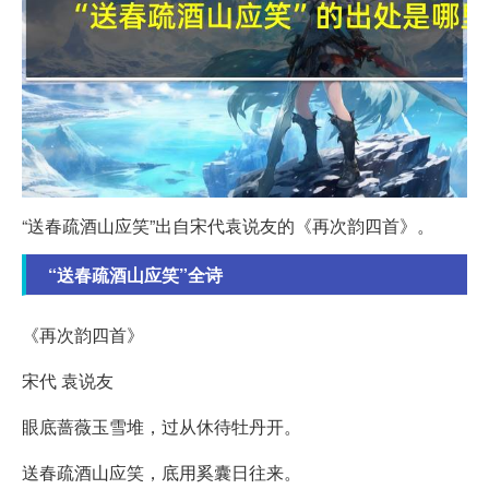
“送春疏酒山应笑”出自宋代袁说友的《再次韵四首》。
“送春疏酒山应笑”全诗
《再次韵四首》
宋代 袁说友
眼底蔷薇玉雪堆，过从休待牡丹开。
送春疏酒山应笑，底用奚囊日往来。