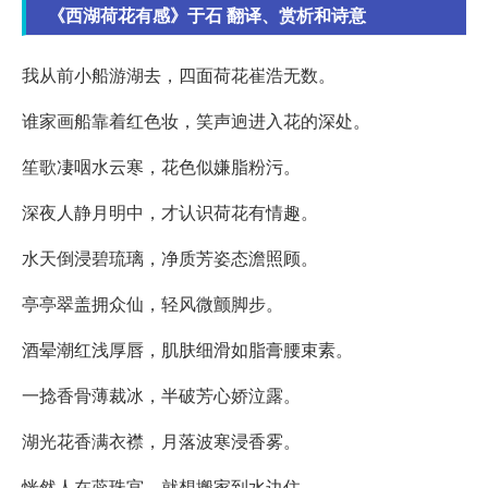
《西湖荷花有感》于石 翻译、赏析和诗意
我从前小船游湖去，四面荷花崔浩无数。
谁家画船靠着红色妆，笑声逈进入花的深处。
笙歌凄咽水云寒，花色似嫌脂粉污。
深夜人静月明中，才认识荷花有情趣。
水天倒浸碧琉璃，净质芳姿态澹照顾。
亭亭翠盖拥众仙，轻风微颤脚步。
酒晕潮红浅厚唇，肌肤细滑如脂膏腰束素。
一捻香骨薄裁冰，半破芳心娇泣露。
湖光花香满衣襟，月落波寒浸香雾。
恍然人在蕊珠宫，就想搬家到水边住。