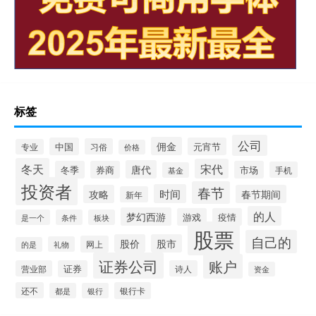
标签
公司
佣金
中国
元宵节
习俗
专业
价格
冬天
宋代
唐代
冬季
券商
市场
手机
基金
投资者
春节
时间
攻略
春节期间
新年
的人
梦幻西游
游戏
疫情
是一个
条件
板块
股票
自己的
股价
股市
网上
礼物
的是
证券公司
账户
营业部
证券
诗人
资金
还不
银行卡
都是
银行