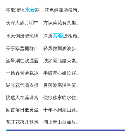
水云
笙歌凄咽
寒，花色似嫌脂粉污。
夜深人静月明中，方识荷花有真趣。
芳姿
水天倒浸碧琉璃，净质
澹相顾。
亭亭翠盖拥群仙，轻风微颤凌波步。
酒晕潮红浅渥唇，肤如凝脂腰束素。
一捻香骨薄裁冰，半破芳心娇泣露。
湖光花气满衣襟，月落波寒浸香雾。
恍然人在蕊珠宫，便欲移家临水住。
回首落日低黄尘，十年不到湖山路。
花开花落几秋风，湖上青山自如故。