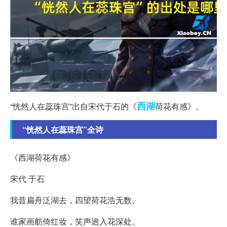
西湖
“恍然人在蕊珠宫”出自宋代于石的《
荷花有感》。
“恍然人在蕊珠宫”全诗
《西湖荷花有感》
宋代 于石
我昔扁舟泛湖去，四望荷花浩无数。
谁家画舫倚红妆，笑声逈入花深处。