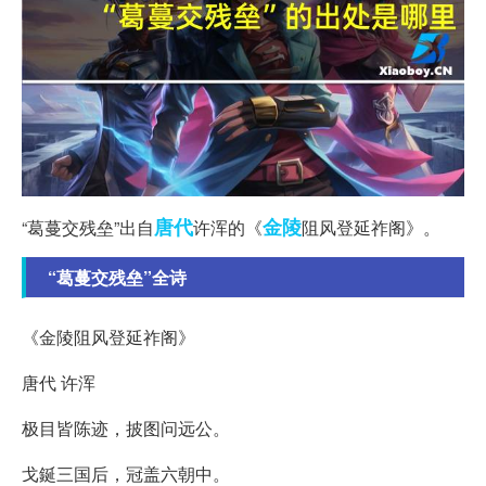
唐代
金陵
“葛蔓交残垒”出自
许浑的《
阻风登延祚阁》。
“葛蔓交残垒”全诗
《金陵阻风登延祚阁》
唐代 许浑
极目皆陈迹，披图问远公。
戈鋋三国后，冠盖六朝中。