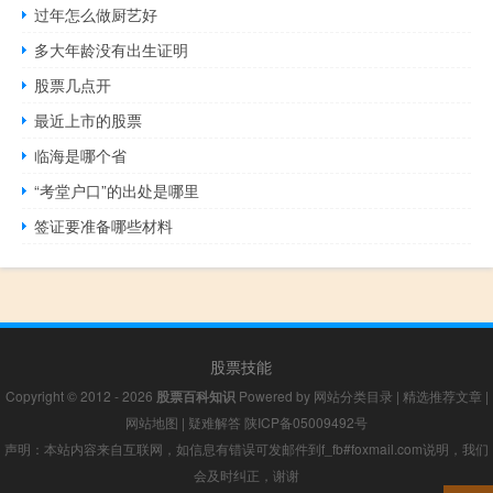
过年怎么做厨艺好
多大年龄没有出生证明
股票几点开
最近上市的股票
临海是哪个省
“考堂户口”的出处是哪里
签证要准备哪些材料
股票技能
Copyright © 2012 - 2026
股票百科知识
Powered by
网站分类目录
|
精选推荐文章
|
网站地图
|
疑难解答
陕ICP备05009492号
声明：本站内容来自互联网，如信息有错误可发邮件到f_fb#foxmail.com说明，我们
会及时纠正，谢谢