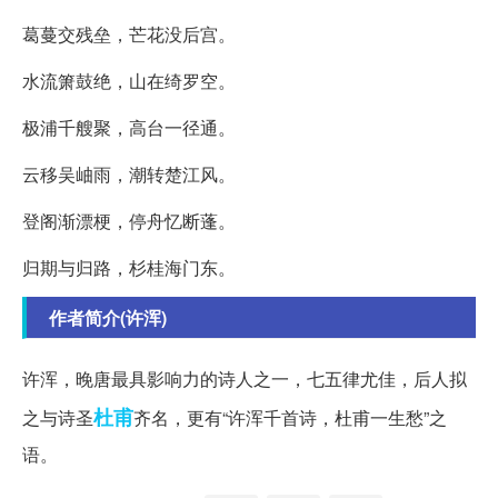
葛蔓交残垒，芒花没后宫。
水流箫鼓绝，山在绮罗空。
极浦千艘聚，高台一径通。
云移吴岫雨，潮转楚江风。
登阁渐漂梗，停舟忆断蓬。
归期与归路，杉桂海门东。
作者简介(许浑)
许浑，晚唐最具影响力的诗人之一，七五律尤佳，后人拟
杜甫
之与诗圣
齐名，更有“许浑千首诗，杜甫一生愁”之
语。