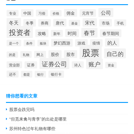
公司
佣金
中国
元宵节
习俗
专业
价格
冬天
宋代
唐代
冬季
券商
市场
手机
基金
投资者
春节
时间
攻略
春节期间
新年
的人
梦幻西游
游戏
疫情
是一个
条件
板块
股票
自己的
股价
股市
网上
礼物
的是
证券公司
账户
营业部
证券
诗人
资金
还不
银行卡
都是
银行
猜你想看的文章
股票会跌完吗
“但觅来禽与青李”的出处是哪里
苏州特色过年礼物有哪些