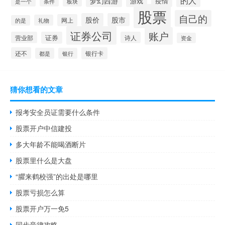
的人
梦幻西游
游戏
疫情
是一个
条件
板块
股票
自己的
股价
股市
网上
礼物
的是
证券公司
账户
营业部
证券
诗人
资金
还不
银行卡
都是
银行
猜你想看的文章
报考安全员证需要什么条件
股票开户中信建投
多大年龄不能喝酒断片
股票里什么是大盘
“臞来鹤校强”的出处是哪里
股票亏损怎么算
股票开户万一免5
同步音律攻略