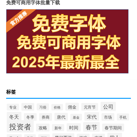
免费可商用字体批量下载
标签
公司
佣金
中国
元宵节
习俗
专业
价格
冬天
宋代
唐代
冬季
券商
市场
手机
基金
投资者
春节
时间
攻略
春节期间
新年