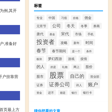
标签
为例,其开
佣金
中国
习俗
专业
价格
公司
冬天
元宵节
冬季
券商
宋代
唐代
市场
手机
基金
投资者
时间
攻略
户,准备好
新年
春节
春节期间
是一个
条件
梦幻西游
游戏
疫情
板块
的人
股价
网上
礼物
的是
股票
自己的
开户挂靠营
股市
营业部
证券公司
账户
证券
诗人
还不
银行卡
都是
银行
资金
击首页最上方
猜你想看的文章