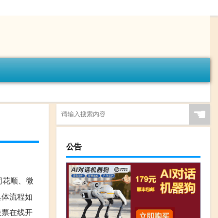
☚
公告
,同花顺、微
具体流程如
股票在线开