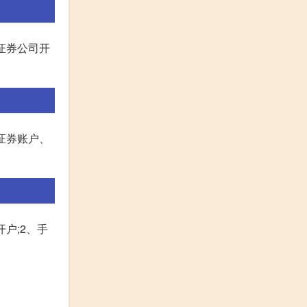
证券公司开
证券账户、
户;2、手