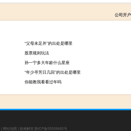
公司开户
“父母未足并”的出处是哪里
股票规则玩法
孙一宁多大年龄什么星座
“年少寻芳日几回”的出处是哪里
你能教我看看过年吗
章
|
网站地图
|
疑难解答
陕ICP备05009492号