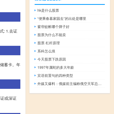
hk是什么股票
“便乘春暮家园去”的出处是哪里
窗帘蚊帐哪个牌子好
 1.去证
股票为什么不能卖
股票 杠杆原理
系科怎么填
今天股票下跌原因
行储蓄卡。年
1997年属蛇的多大年龄
宾语前置句的四种类型
外媒又爆料：俄媒前主编称俄空天军总司令苏罗维金已被解职
上证或深证