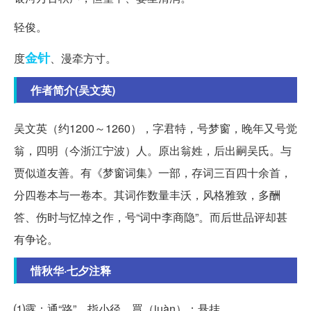
轻俊。
金针
度
、漫牵方寸。
作者简介(吴文英)
吴文英（约1200～1260），字君特，号梦窗，晚年又号觉
翁，四明（今浙江宁波）人。原出翁姓，后出嗣吴氏。与
贾似道友善。有《梦窗词集》一部，存词三百四十余首，
分四卷本与一卷本。其词作数量丰沃，风格雅致，多酬
答、伤时与忆悼之作，号“词中李商隐”。而后世品评却甚
有争论。
惜秋华·七夕注释
⑴露：通“路”，指小径。罥（juàn）：悬挂。