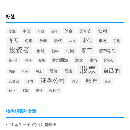
标签
公司
佣金
中国
元宵节
习俗
专业
价格
冬天
宋代
唐代
冬季
券商
市场
手机
基金
投资者
春节
时间
攻略
春节期间
新年
的人
梦幻西游
游戏
疫情
是一个
条件
板块
股票
自己的
股价
股市
网上
礼物
的是
证券公司
账户
营业部
证券
诗人
资金
还不
银行卡
都是
银行
猜你想看的文章
“伊余生三吴”的出处是哪里