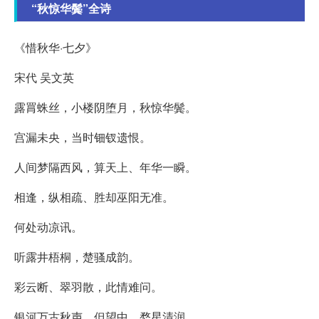
“秋惊华鬓”全诗
《惜秋华·七夕》
宋代 吴文英
露罥蛛丝，小楼阴堕月，秋惊华鬓。
宫漏未央，当时钿钗遗恨。
人间梦隔西风，算天上、年华一瞬。
相逢，纵相疏、胜却巫阳无准。
何处动凉讯。
听露井梧桐，楚骚成韵。
彩云断、翠羽散，此情难问。
银河万古秋声，但望中、婺星清润。