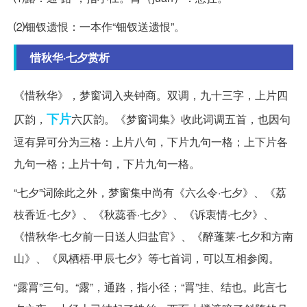
⑵钿钗遗恨：一本作“钿钗送遗恨”。
惜秋华·七夕赏析
《惜秋华》，梦窗词入夹钟商。双调，九十三字，上片四
下片
仄韵，
六仄韵。《梦窗词集》收此词调五首，也因句
逗有异可分为三格：上片八句，下片九句一格；上下片各
九句一格；上片十句，下片九句一格。
“七夕”词除此之外，梦窗集中尚有《六么令·七夕》、《荔
枝香近·七夕》、《秋蕊香·七夕》、《诉衷情·七夕》、
《惜秋华·七夕前一日送人归盐官》、《醉蓬莱·七夕和方南
山》、《凤栖梧·甲辰七夕》等七首词，可以互相参阅。
“露罥”三句。“露”，通路，指小径；“罥”挂、结也。此言七