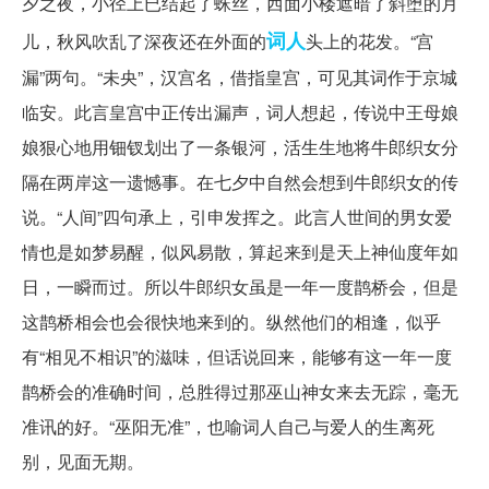
夕之夜，小径上已结起了蛛丝，西面小楼遮暗了斜堕的月
词人
儿，秋风吹乱了深夜还在外面的
头上的花发。“宫
漏”两句。“未央”，汉宫名，借指皇宫，可见其词作于京城
临安。此言皇宫中正传出漏声，词人想起，传说中王母娘
娘狠心地用钿钗划出了一条银河，活生生地将牛郎织女分
隔在两岸这一遗憾事。在七夕中自然会想到牛郎织女的传
说。“人间”四句承上，引申发挥之。此言人世间的男女爱
情也是如梦易醒，似风易散，算起来到是天上神仙度年如
日，一瞬而过。所以牛郎织女虽是一年一度鹊桥会，但是
这鹊桥相会也会很快地来到的。纵然他们的相逢，似乎
有“相见不相识”的滋味，但话说回来，能够有这一年一度
鹊桥会的准确时间，总胜得过那巫山神女来去无踪，毫无
准讯的好。“巫阳无准”，也喻词人自己与爱人的生离死
别，见面无期。