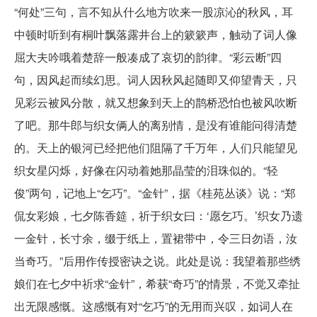
“何处”三句，言不知从什么地方吹来一股凉沁的秋风，耳
中顿时听到有桐叶飘落露井台上的簌簌声，触动了词人像
屈大夫吟哦着楚辞一般凑成了哀切的韵律。“彩云断”四
句，因风起而续幻思。词人因秋风起随即又仰望青天，只
见彩云被风分散，就又想象到天上的鹊桥恐怕也被风吹断
了吧。那牛郎与织女俩人的离别情，是没有谁能问得清楚
的。天上的银河已经把他们阻隔了千万年，人们只能望见
织女星闪烁，好像在闪动着她那晶莹的泪珠似的。“轻
俊”两句，记地上“乞巧”。“金针”，据《桂苑丛谈》说：“郑
侃女彩娘，七夕陈香筵，祈于织女曰：‘愿乞巧。’织女乃遗
一金针，长寸余，缀于纸上，置裙带中，令三日勿语，汝
当奇巧。”后用作传授密诀之说。此处是说：我望着那些绣
娘们在七夕中祈求“金针”，希获“奇巧”的情景，不觉又牵扯
出无限感慨。这感慨有对“乞巧”的无用而兴叹，如词人在