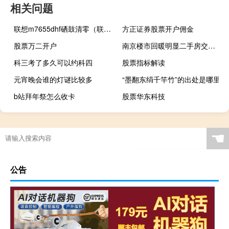
相关问题
联想m7655dhf硒鼓清零（联想m7655dhf硒鼓清零）
方正证券股票开户佣金
股票万二开户
南京楼市回暖明显二手房交易活跃
科三考了多久可以约科四
股票指标解读
元宵晚会谁的灯谜比较多
“墨翻东绢千竿竹”的出处是哪里
b站拜年祭怎么收卡
股票华东科技
☚
公告