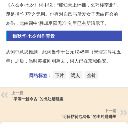
《六么令·七夕》词中说：“那知天上计拙，乞巧楼南北”，
即是指“乞巧”之无用。也有对自己与所爱女子无由再会的
哀伤，此由词中“胜却巫阳无准”句里已有所暗示了。
惜秋华·七夕创作背景
从词中意思推测，此词当作于公元1245年（宋理宗淳祐五
年）之后，当时苏姬刚刚离去，词人已在京城临安。
网络标签：
下片
词人
金针
上一篇
“举酒一觞今古”的出处是哪里
下一篇
“明日枯荷包冷饭”的出处是哪里