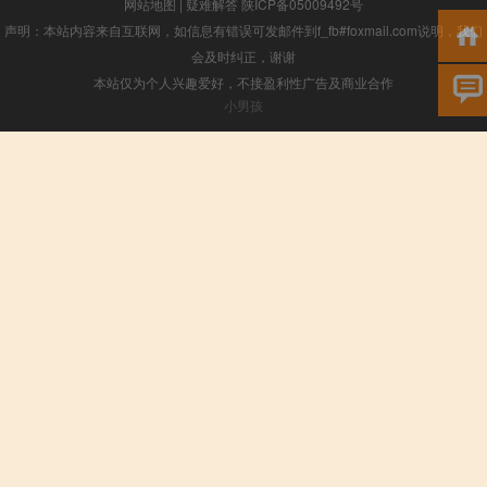
网站地图
|
疑难解答
陕ICP备05009492号
声明：本站内容来自互联网，如信息有错误可发邮件到f_fb#foxmail.com说明，我们
会及时纠正，谢谢
本站仅为个人兴趣爱好，不接盈利性广告及商业合作
小男孩