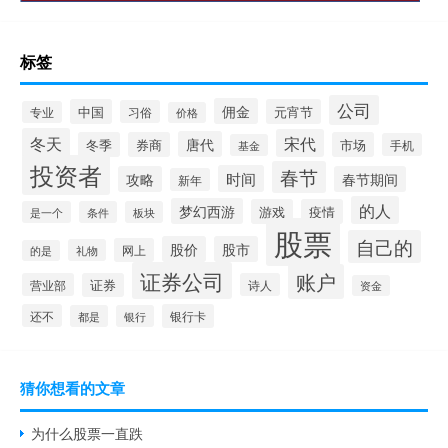
标签
公司
佣金
中国
元宵节
习俗
专业
价格
冬天
宋代
唐代
冬季
券商
市场
手机
基金
投资者
春节
时间
攻略
春节期间
新年
的人
梦幻西游
游戏
疫情
是一个
条件
板块
股票
自己的
股价
股市
网上
礼物
的是
证券公司
账户
营业部
证券
诗人
资金
还不
银行卡
都是
银行
猜你想看的文章
为什么股票一直跌