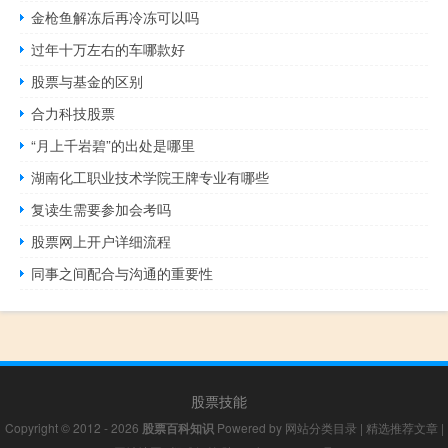
金枪鱼解冻后再冷冻可以吗
过年十万左右的车哪款好
股票与基金的区别
合力科技股票
“月上千岩碧”的出处是哪里
湖南化工职业技术学院王牌专业有哪些
复读生需要参加会考吗
股票网上开户详细流程
同事之间配合与沟通的重要性
股票技能
Copyright © 2012 - 2026
股票百科知识
Powered by
网站分类目录
|
精选推荐文章
|