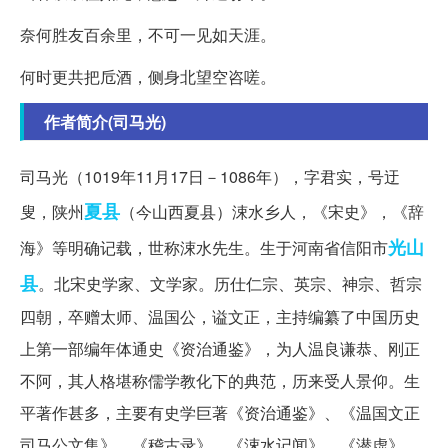
奈何胜友百余里，不可一见如天涯。
何时更共把卮酒，侧身北望空咨嗟。
作者简介(司马光)
司马光（1019年11月17日－1086年），字君实，号迂
夏县
叟，陕州
（今山西夏县）涑水乡人，《宋史》，《辞
光山
海》等明确记载，世称涑水先生。生于河南省信阳市
县
。北宋史学家、文学家。历仕仁宗、英宗、神宗、哲宗
四朝，卒赠太师、温国公，谥文正，主持编纂了中国历史
上第一部编年体通史《资治通鉴》，为人温良谦恭、刚正
不阿，其人格堪称儒学教化下的典范，历来受人景仰。生
平著作甚多，主要有史学巨著《资治通鉴》、《温国文正
司马公文集》、《稽古录》、《涑水记闻》、《潜虚》