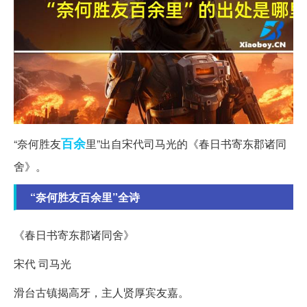
百余
“奈何胜友
里”出自宋代司马光的《春日书寄东郡诸同
舍》。
“奈何胜友百余里”全诗
《春日书寄东郡诸同舍》
宋代 司马光
滑台古镇揭高牙，主人贤厚宾友嘉。