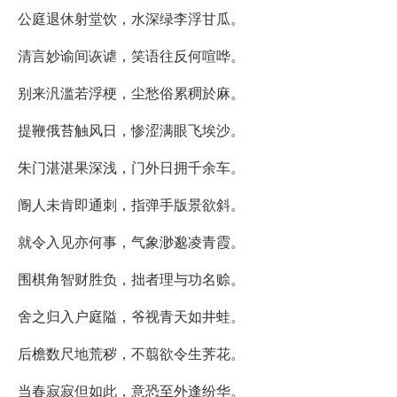
公庭退休射堂饮，水深绿李浮甘瓜。
清言妙谕间诙谑，笑语往反何喧哗。
别来汎滥若浮梗，尘愁俗累稠於麻。
提鞭俄苔触风日，惨涩满眼飞埃沙。
朱门湛湛果深浅，门外日拥千余车。
阍人未肯即通刺，指弹手版景欲斜。
就令入见亦何事，气象渺邈凌青霞。
围棋角智财胜负，拙者理与功名赊。
舍之归入户庭隘，爷视青天如井蛙。
后檐数尺地荒秽，不翦欲令生荠花。
当春寂寂但如此，意恐至外逢纷华。