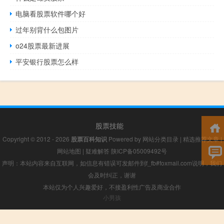
电脑看股票软件哪个好
过年别背什么包图片
o24股票最新进展
平安银行股票怎么样
股票技能
Copyright © 2012 - 2026
股票百科知识
Powered by
网站分类目录
|
精选推荐文章
|
网站地图
|
疑难解答
陕ICP备05009492号
声明：本站内容来自互联网，如信息有错误可发邮件到f_fb#foxmail.com说明，我们
会及时纠正，谢谢
本站仅为个人兴趣爱好，不接盈利性广告及商业合作
小男孩