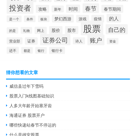
投资者
春节
时间
攻略
春节期间
新年
的人
梦幻西游
游戏
疫情
是一个
条件
板块
股票
自己的
股价
股市
网上
礼物
的是
证券公司
账户
营业部
证券
诗人
资金
还不
银行卡
都是
银行
猜你想看的文章
威信县过年下雪吗
股票入门k线图基础知识
人多大年龄开始塞牙齿
海通证券 股票开户
哪些快递站春节不停运的
什么是雄安股票