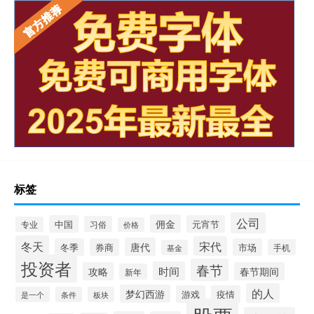
标签
公司
佣金
中国
元宵节
习俗
专业
价格
冬天
宋代
唐代
冬季
券商
市场
手机
基金
投资者
春节
时间
攻略
春节期间
新年
的人
梦幻西游
游戏
疫情
是一个
条件
板块