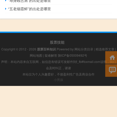
“辱身顾岂屑”的出处是哪里
“五老烟霞鲜”的出处是哪里
股票技能
Copyright © 2012 - 2026
股票百科知识
Powered by
网站分类目录
|
精选推荐文章
|
网站地图
|
疑难解答
陕ICP备05009492号
声明：本站内容来自互联网，如信息有错误可发邮件到f_fb#foxmail.com说明，我们
会及时纠正，谢谢
本站仅为个人兴趣爱好，不接盈利性广告及商业合作
小男孩