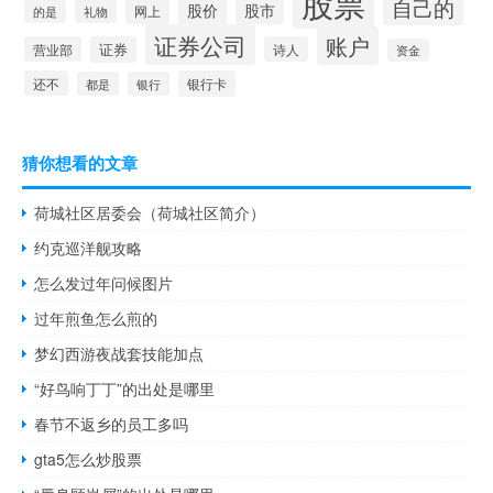
股票
自己的
股价
股市
网上
礼物
的是
证券公司
账户
营业部
证券
诗人
资金
还不
银行卡
都是
银行
猜你想看的文章
荷城社区居委会（荷城社区简介）
约克巡洋舰攻略
怎么发过年问候图片
过年煎鱼怎么煎的
梦幻西游夜战套技能加点
“好鸟响丁丁”的出处是哪里
春节不返乡的员工多吗
gta5怎么炒股票