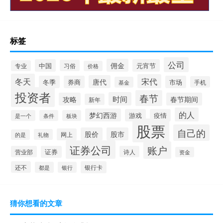
标签
公司
佣金
中国
元宵节
习俗
专业
价格
冬天
宋代
唐代
冬季
券商
市场
手机
基金
投资者
春节
时间
攻略
春节期间
新年
的人
梦幻西游
游戏
疫情
是一个
条件
板块
股票
自己的
股价
股市
网上
礼物
的是
证券公司
账户
营业部
证券
诗人
资金
还不
银行卡
都是
银行
猜你想看的文章