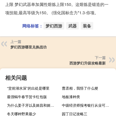
上限 梦幻武器单加属性熔炼上限150。这熔炼是锻造的一
项技能,最高等级为150。 (强化国标念力*1.3-你项。
网络标签：
梦幻西游
武器
装备
上一篇
梦幻西游哪里兑换战功
下一篇
西游梦幻升级攻略最新
相关问题
“堂前湖水深”的出处是哪里
曹丞相，我悟了什么梗
最强蜗牛春节贺卡红包版
地板漆种类
为什么姜子牙以及姬昌和姬发,苏妲己没有被封神 为什么妲己第一个封神
中级经济师报考银行从业可以免考吗
冬天哪种野果最少
园丁日记攻略三