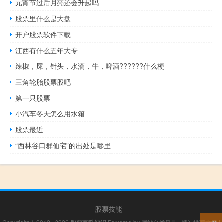
元宵节过后月亮还会升起吗
股票里什么是大盘
开户股票软件下载
江西有什么五年大专
辣椒，屎，针头，水滴，牛，啤酒?️?????什么梗
三角轮胎股票股吧
第一只股票
小汽车冬天怎么用水箱
股票最近
“西林谷口群仙宅”的出处是哪里
股票技能
Copyright © 2012 - 2026
Powered by
网站分类目录
|
精选推荐文章
|