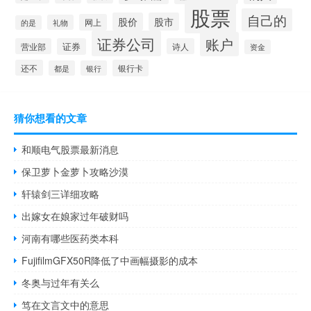
股票
自己的
股价
股市
网上
礼物
的是
证券公司
账户
营业部
证券
诗人
资金
还不
银行卡
都是
银行
猜你想看的文章
和顺电气股票最新消息
保卫萝卜金萝卜攻略沙漠
轩辕剑三详细攻略
出嫁女在娘家过年破财吗
河南有哪些医药类本科
FujifilmGFX50R降低了中画幅摄影的成本
冬奥与过年有关么
笃在文言文中的意思