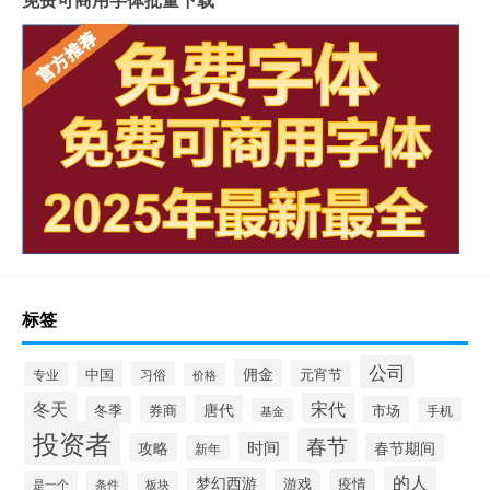
标签
公司
佣金
中国
元宵节
习俗
专业
价格
冬天
宋代
唐代
冬季
券商
市场
手机
基金
投资者
春节
时间
攻略
春节期间
新年
的人
梦幻西游
游戏
疫情
是一个
条件
板块