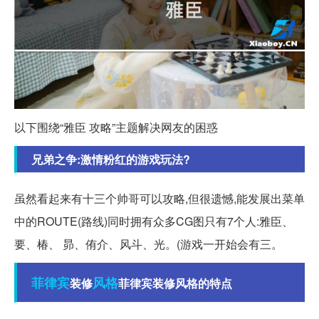
以下围绕“雅臣 攻略”主题解决网友的困惑
兄弟之争:激情粉红的游戏玩法?
虽然看起来有十三个帅哥可以攻略,但很遗憾,能发展出菜单
中的ROUTE(路线)同时拥有众多CG图只有7个人:雅臣、
要、椿、 昴、侑介、风斗、光。(游戏一开始会有三。
菲律宾
风格
装修
菲律宾装修风格的特点