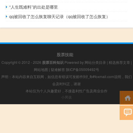
“人生既难料”的出处是哪里
qq被回收了怎么恢复聊天记录（qq被回收了怎么恢复）
股票技能
Copyright © 2012 - 2026
股票百科知识
Powered by
网站分类目录
|
精选推荐文章
|
网站地图
|
疑难解答
陕ICP备05009492号
声明：本站内容来自互联网，如信息有错误可发邮件到f_fb#foxmail.com说明，我们
会及时纠正，谢谢
本站仅为个人兴趣爱好，不接盈利性广告及商业合作
小男孩