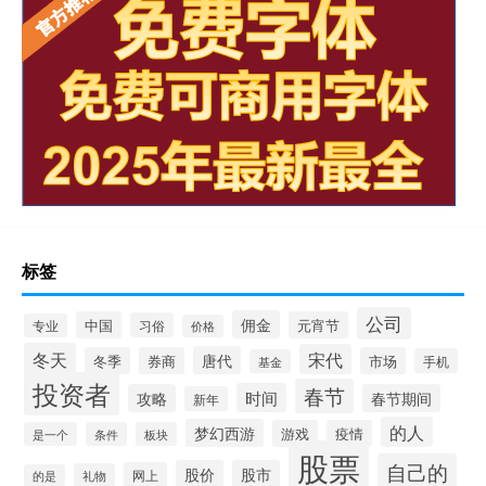
标签
公司
佣金
中国
元宵节
习俗
专业
价格
冬天
宋代
唐代
冬季
券商
市场
手机
基金
投资者
春节
时间
攻略
春节期间
新年
的人
梦幻西游
游戏
疫情
是一个
条件
板块
股票
自己的
股价
股市
网上
礼物
的是