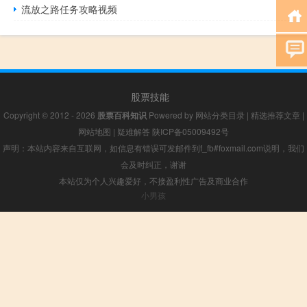
流放之路任务攻略视频
股票技能
Copyright © 2012 - 2026
股票百科知识
Powered by
网站分类目录
|
精选推荐文章
|
网站地图
|
疑难解答
陕ICP备05009492号
声明：本站内容来自互联网，如信息有错误可发邮件到f_fb#foxmail.com说明，我们
会及时纠正，谢谢
本站仅为个人兴趣爱好，不接盈利性广告及商业合作
小男孩