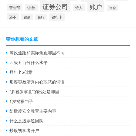
证券公司
账户
营业部
证券
诗人
资金
还不
银行卡
都是
银行
猜你想看的文章
等效焦距和实际焦距哪里不同
四级五百分什么水平
拜年 h5创意
形容容貌清秀内心聪慧的词语
“多君岁寒意”的出处是哪里
1岁祝福句子
防欺凌安全教育主要内容
什么是股票逆回购
炒股初学者开户