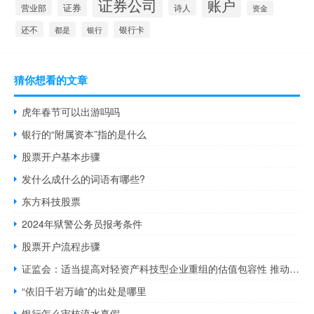
证券公司
账户
营业部
证券
诗人
资金
还不
银行卡
都是
银行
猜你想看的文章
虎年春节可以出游吗吗
银行的“附属资本”指的是什么
股票开户基本步骤
发什么成什么的词语有哪些?
东方科技股票
2024年狱警公务员报考条件
股票开户流程步骤
证监会：适当提高对轻资产科技型企业重组的估值包容性 推动央企加大上市公司并购重组整合力度
“依旧千岩万岫”的出处是哪里
银行怎么审核流水真假