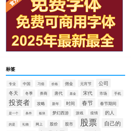
标签
公司
佣金
中国
元宵节
习俗
专业
价格
冬天
宋代
唐代
冬季
券商
市场
手机
基金
投资者
春节
时间
攻略
春节期间
新年
的人
梦幻西游
游戏
疫情
是一个
条件
板块
股票
自己的
股价
股市
网上
礼物
的是