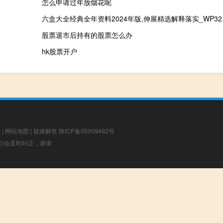
怎么申请过年放烟花呢
六盒大全经典全年资料2024年版,伸展精选解释落实_WP32.3
股票退市后持有的股票怎么办
hk股票开户
章
|
网站地图
|
疑难解答
陕ICP备05009492号
，我们会及时纠正，谢谢