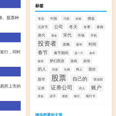
标签
择。股票种
佣金
中国
习俗
专业
价格
公司
冬天
元宵节
冬季
券商
宋代
唐代
市场
手机
基金
投资者
时间
攻略
新年
的发行，同时
春节
春节期间
是一个
条件
梦幻西游
游戏
疫情
板块
的人
股价
网上
礼物
的是
股票
自己的
股市
营业部
交易所上市的
证券公司
账户
证券
诗人
还不
银行卡
都是
银行
资金
猜你想看的文章