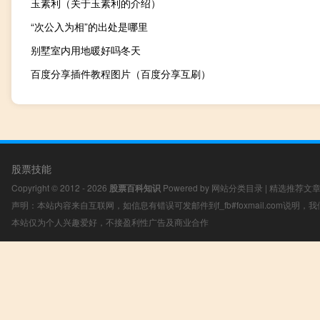
玉素利（关于玉素利的介绍）
“次公入为相”的出处是哪里
别墅室内用地暖好吗冬天
百度分享插件教程图片（百度分享互刷）
股票技能
Copyright © 2012 - 2026
股票百科知识
Powered by
网站分类目录
|
精选推荐文
声明：本站内容来自互联网，如信息有错误可发邮件到f_fb#foxmail.com说明
本站仅为个人兴趣爱好，不接盈利性广告及商业合作