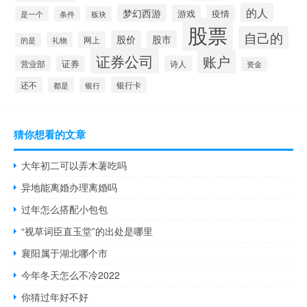
的人
梦幻西游
游戏
疫情
是一个
条件
板块
股票
自己的
股价
股市
网上
礼物
的是
证券公司
账户
营业部
证券
诗人
资金
还不
银行卡
都是
银行
猜你想看的文章
大年初二可以弄木薯吃吗
异地能离婚办理离婚吗
过年怎么搭配小包包
“视草词臣直玉堂”的出处是哪里
襄阳属于湖北哪个市
今年冬天怎么不冷2022
你猜过年好不好