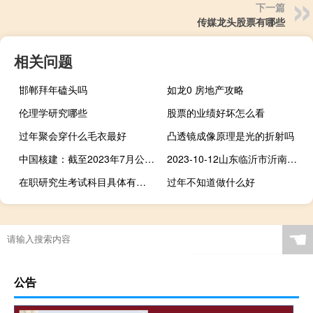
下一篇
传媒龙头股票有哪些
相关问题
邯郸拜年磕头吗
如龙0 房地产攻略
伦理学研究哪些
股票的业绩好坏怎么看
过年聚会穿什么毛衣最好
凸透镜成像原理是光的折射吗
中国核建：截至2023年7月公司累计新签合同701.81亿元
2023-10-12山东临沂市沂南县(白灵菇)的报价是多少
在职研究生考试科目具体有哪几门
过年不知道做什么好
☚
公告