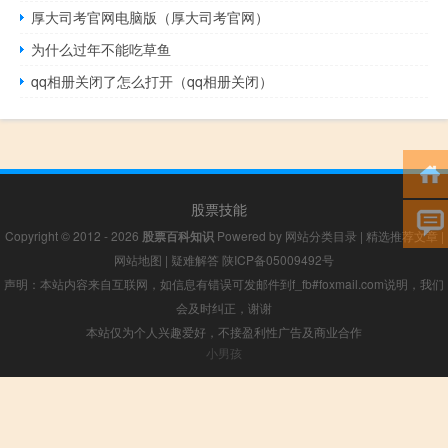
厚大司考官网电脑版（厚大司考官网）
为什么过年不能吃草鱼
qq相册关闭了怎么打开（qq相册关闭）
股票技能
Copyright © 2012 - 2026
股票百科知识
Powered by
网站分类目录
|
精选推荐文章
|
网站地图
|
疑难解答
陕ICP备05009492号
声明：本站内容来自互联网，如信息有错误可发邮件到f_fb#foxmail.com说明，我们
会及时纠正，谢谢
本站仅为个人兴趣爱好，不接盈利性广告及商业合作
小男孩