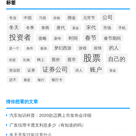
标签
公司
佣金
中国
元宵节
习俗
专业
价格
冬天
宋代
唐代
冬季
券商
市场
手机
基金
投资者
春节
时间
攻略
春节期间
新年
的人
梦幻西游
游戏
疫情
是一个
条件
板块
股票
自己的
股价
股市
网上
礼物
的是
证券公司
账户
营业部
证券
诗人
资金
还不
银行卡
都是
银行
猜你想看的文章
汽车知识科普：2020款迈腾上市发布会详细
广发信用卡透支利息多少（有知道的吗）
冬天开车过年注意什么