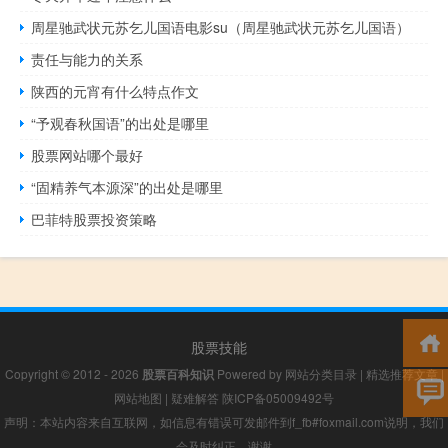
周星驰武状元苏乞儿国语电影su（周星驰武状元苏乞儿国语）
责任与能力的关系
陕西的元宵有什么特点作文
“予观春秋国语”的出处是哪里
股票网站哪个最好
“固精养气本源深”的出处是哪里
巴菲特股票投资策略
股票技能
Copyright © 2012 - 2026
股票百科知识
Powered by
网站分类目录
|
精选推荐文章
|
网站地图
|
疑难解答
陕ICP备05009492号
声明：本站内容来自互联网，如信息有错误可发邮件到f_fb#foxmail.com说明，我们
会及时纠正，谢谢