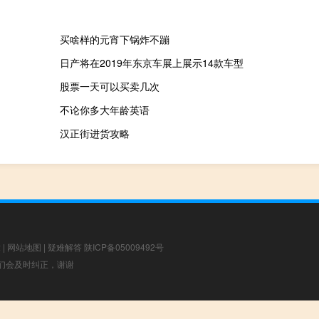
买啥样的元宵下锅炸不蹦
日产将在2019年东京车展上展示14款车型
股票一天可以买卖几次
不论你多大年龄英语
汉正街进货攻略
章
|
网站地图
|
疑难解答
陕ICP备05009492号
，我们会及时纠正，谢谢