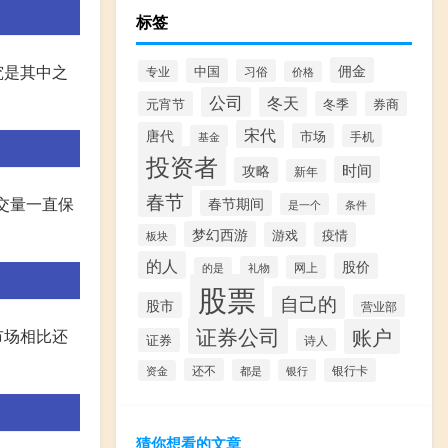
标签
究是其中之
佣金
中国
习俗
专业
价格
公司
冬天
元宵节
冬季
券商
宋代
唐代
市场
手机
基金
投资者
时间
攻略
新年
春节
交量一直保
春节期间
是一个
条件
梦幻西游
游戏
疫情
板块
的人
股价
网上
礼物
的是
股票
自己的
股市
营业部
证券公司
账户
市场相比还
证券
诗人
还不
银行卡
都是
银行
资金
猜你想看的文章