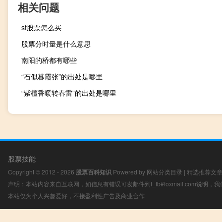
相关问题
st股票怎么买
股票分时量是什么意思
南阳的桥都有哪些
“石似暮霞张”的出处是哪里
“紫檀香暖转春雷”的出处是哪里
股票技能
Copyright © 2012 - 2026
股票百科知识
Powered by
网站分类目录
|
精选推荐文
声明：本站内容来自互联网，如信息有错误可发邮件到f_fb#foxmail.com说明
本站仅为个人兴趣爱好，不接盈利性广告及商业合作