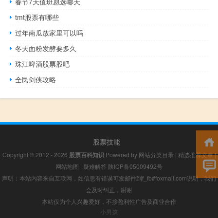
春节7天值班愿选哪天
tmt股票有哪些
过年南瓜放家里可以吗
冬天面粉发酵要多久
珠江啤酒股票股吧
全民剑侠攻略
股票技能
Copyright © 2012 - 2026
股票百科知识
Powered by
网站分类目录
|
精选推荐文章
|
网站地图
|
疑难解答
陕ICP备05009492号
声明：本站内容来自互联网，如信息有错误可发邮件到f_fb#foxmail.com说明，我们
会及时纠正，谢谢
本站仅为个人兴趣爱好，不接盈利性广告及商业合作
小男孩