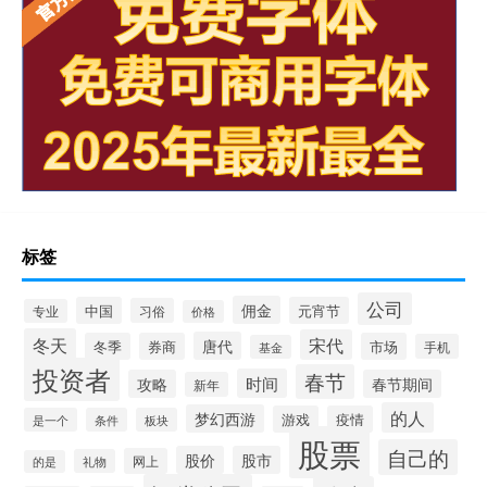
标签
公司
佣金
中国
元宵节
习俗
专业
价格
冬天
宋代
唐代
冬季
券商
市场
手机
基金
投资者
春节
时间
攻略
春节期间
新年
的人
梦幻西游
游戏
疫情
是一个
条件
板块
股票
自己的
股价
股市
网上
礼物
的是