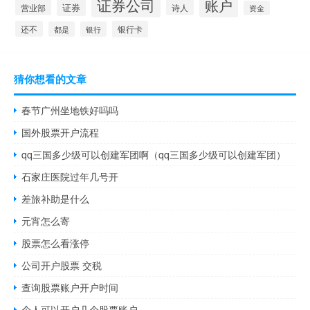
证券公司
账户
营业部
证券
诗人
资金
还不
银行卡
都是
银行
猜你想看的文章
春节广州坐地铁好吗吗
国外股票开户流程
qq三国多少级可以创建军团啊（qq三国多少级可以创建军团）
石家庄医院过年几号开
差旅补助是什么
元宵怎么寄
股票怎么看涨停
公司开户股票 交税
查询股票账户开户时间
个人可以开户几个股票账户