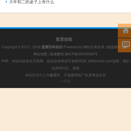
大年初二的桌子上有什么
股票技能
Copyright © 2012 - 2026
股票百科知识
Powered by
网站分类目录
|
精选推荐文章
|
网站地图
|
疑难解答
陕ICP备05009492号
声明：本站内容来自互联网，如信息有错误可发邮件到f_fb#foxmail.com说明，我们
会及时纠正，谢谢
本站仅为个人兴趣爱好，不接盈利性广告及商业合作
小男孩