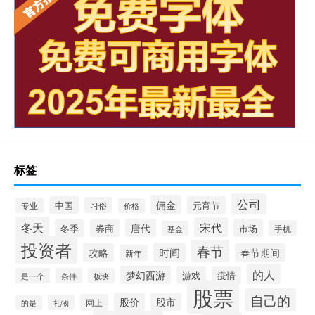
标签
公司
佣金
中国
元宵节
习俗
专业
价格
冬天
宋代
唐代
冬季
券商
市场
手机
基金
投资者
春节
时间
攻略
春节期间
新年
的人
梦幻西游
游戏
疫情
是一个
条件
板块
股票
自己的
股价
股市
网上
礼物
的是