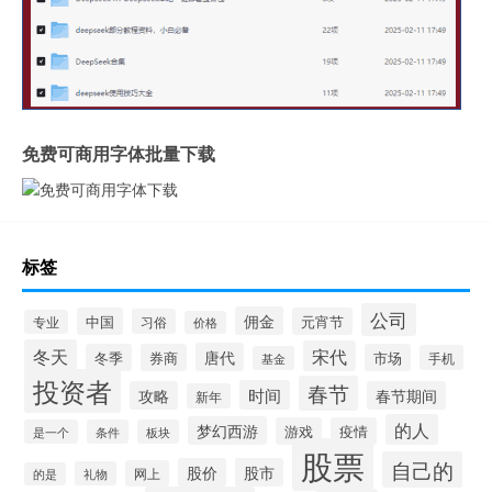
免费可商用字体批量下载
标签
公司
佣金
中国
元宵节
习俗
专业
价格
冬天
宋代
唐代
冬季
券商
市场
手机
基金
投资者
春节
时间
攻略
春节期间
新年
的人
梦幻西游
游戏
疫情
是一个
条件
板块
股票
自己的
股价
股市
网上
礼物
的是