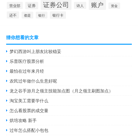
证券公司
账户
营业部
证券
诗人
资金
还不
银行卡
都是
银行
猜你想看的文章
梦幻西游叫上朋友比较稳妥
乐普医疗股票分析
最怕在过年来月经
农民过年做什么生意好呢
龙之谷手游月之领主技能加点图（月之领主刷图加点）
淘宝美工需要学什么
怎么看股票的成交量
烘培攻略 新手
过年怎么搭配小包包