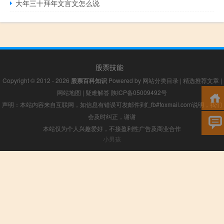
大年三十拜年文言文怎么说
股票技能
Copyright © 2012 - 2026
股票百科知识
Powered by
网站分类目录
|
精选推荐文章
|
网站地图
|
疑难解答
陕ICP备05009492号
声明：本站内容来自互联网，如信息有错误可发邮件到f_fb#foxmail.com说明，我们
会及时纠正，谢谢
本站仅为个人兴趣爱好，不接盈利性广告及商业合作
小男孩