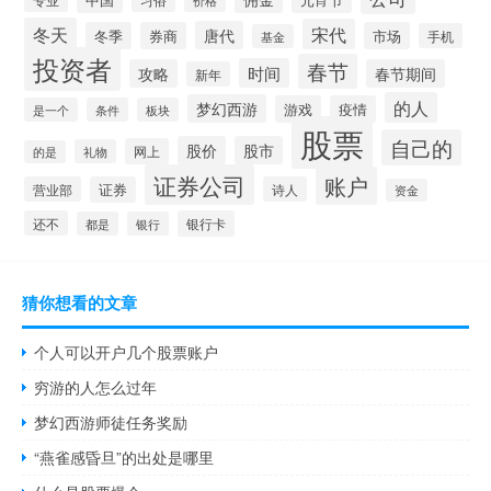
专业
价格
冬天
宋代
唐代
冬季
券商
市场
手机
基金
投资者
春节
时间
攻略
春节期间
新年
的人
梦幻西游
游戏
疫情
是一个
条件
板块
股票
自己的
股价
股市
网上
礼物
的是
证券公司
账户
营业部
证券
诗人
资金
还不
银行卡
都是
银行
猜你想看的文章
个人可以开户几个股票账户
穷游的人怎么过年
梦幻西游师徒任务奖励
“燕雀感昏旦”的出处是哪里