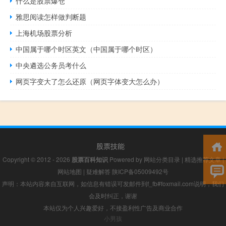
什么是股票爆仓
雅思阅读怎样做判断题
上海机场股票分析
中国属于哪个时区英文（中国属于哪个时区）
中央遴选公务员考什么
网页字变大了怎么还原（网页字体变大怎么办）
股票技能
Copyright © 2012 - 2026
股票百科知识
Powered by
网站分类目录
|
精选推荐文章
|
网站地图
|
疑难解答
陕ICP备05009492号
声明：本站内容来自互联网，如信息有错误可发邮件到f_fb#foxmail.com说明，我们
会及时纠正，谢谢
本站仅为个人兴趣爱好，不接盈利性广告及商业合作
小男孩