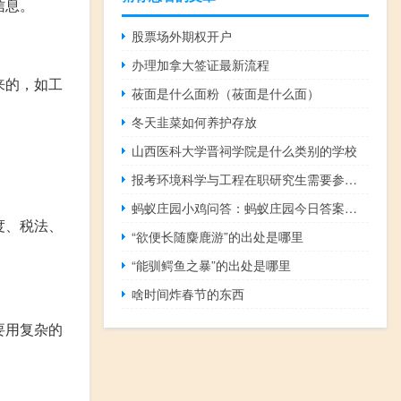
信息。
股票场外期权开户
办理加拿大签证最新流程
来的，如工
莜面是什么面粉（莜面是什么面）
冬天韭菜如何养护存放
山西医科大学晋祠学院是什么类别的学校
报考环境科学与工程在职研究生需要参加哪些考试
蚂蚁庄园小鸡问答：蚂蚁庄园今日答案最新6.3
度、税法、
“欲便长随麋鹿游”的出处是哪里
“能驯鳄鱼之暴”的出处是哪里
啥时间炸春节的东西
要用复杂的