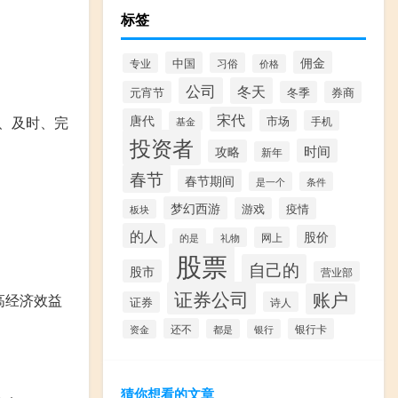
标签
佣金
中国
习俗
专业
价格
公司
冬天
元宵节
冬季
券商
宋代
唐代
、及时、完
市场
手机
基金
投资者
时间
攻略
新年
春节
春节期间
是一个
条件
梦幻西游
游戏
疫情
板块
的人
股价
网上
礼物
的是
股票
自己的
股市
营业部
证券公司
账户
高经济效益
证券
诗人
还不
银行卡
都是
银行
资金
猜你想看的文章