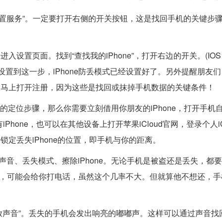
位置服务”。一定要打开右侧的开关按钮，这是找回手机的关键步
入设置页面。找到“查找我的iPhone”，打开右边的开关。(IOS
e。)设置到这一步，iPhone防丢模式已经设置好了。另外提醒朋友
册，建议马上打开注册，因为这些是找回或抹掉手机数据的关键条件！
有的定位步骤，那么你需要立刻借用你朋友的iPhone，打开手机
没有iPhone，也可以在其他设备上打开苹果iCloud官网，登录个人iC
速锁定丢失iPhone的位置，即手机与你的距离。
音、丢失模式、擦除iPhone。无论手机是被盗还是丢失，都
码，可能会给你打电话，虽然这个几率不大。但就算他不想还，手
“播放声音”。丢失的手机会发出响亮的嘟嘟声。这样可以通过声音找