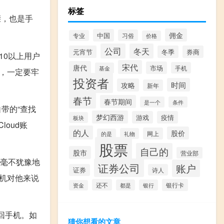
标签
骤，也是手
佣金
中国
习俗
专业
价格
公司
冬天
元宵节
冬季
券商
10以上用户
宋代
唐代
市场
手机
基金
们，一定要牢
投资者
时间
攻略
新年
春节
春节期间
是一个
条件
自带的“查找
梦幻西游
游戏
疫情
板块
loud账
的人
股价
网上
礼物
的是
股票
自己的
股市
营业部
要毫不犹豫地
证券公司
账户
证券
诗人
机对他来说
还不
银行卡
都是
银行
资金
回手机。如
猜你想看的文章