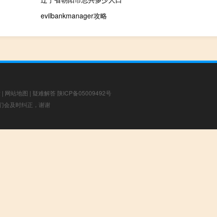
evilbankmanager攻略
章
|
网站地图
|
疑难解答
陕ICP备05009492号
，我们会及时纠正，谢谢