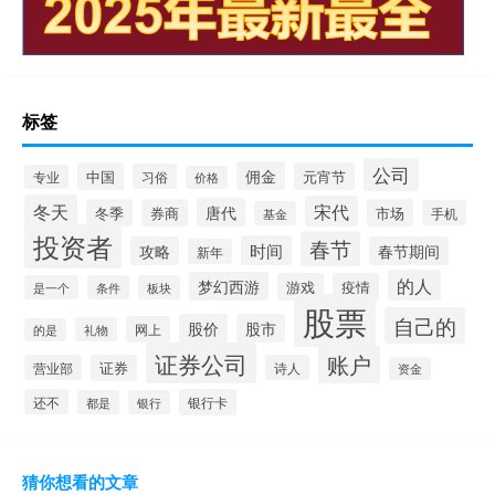
标签
公司
佣金
中国
元宵节
习俗
专业
价格
冬天
宋代
唐代
冬季
券商
市场
手机
基金
投资者
春节
时间
攻略
春节期间
新年
的人
梦幻西游
游戏
疫情
是一个
条件
板块
股票
自己的
股价
股市
网上
礼物
的是
证券公司
账户
营业部
证券
诗人
资金
还不
银行卡
都是
银行
猜你想看的文章