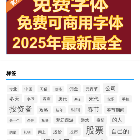
标签
公司
佣金
中国
元宵节
习俗
专业
价格
冬天
宋代
唐代
冬季
券商
市场
手机
基金
投资者
春节
时间
攻略
春节期间
新年
的人
梦幻西游
游戏
疫情
是一个
条件
板块
股票
自己的
股价
股市
网上
礼物
的是