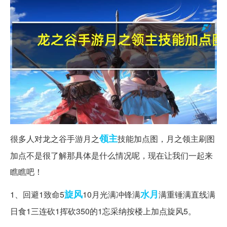
领主
很多人对龙之谷手游月之
技能加点图，月之领主刷图
加点不是很了解那具体是什么情况呢，现在让我们一起来
瞧瞧吧！
旋风
水月
1、回避1致命5
10月光满冲锋满
满重锤满直线满
日食1三连砍1挥砍350的1忘采纳按楼上加点旋风5。