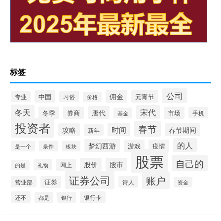
标签
公司
佣金
中国
元宵节
习俗
专业
价格
冬天
宋代
唐代
冬季
券商
市场
手机
基金
投资者
春节
时间
攻略
春节期间
新年
的人
梦幻西游
游戏
疫情
是一个
条件
板块
股票
自己的
股价
股市
网上
礼物
的是
证券公司
账户
营业部
证券
诗人
资金
还不
银行卡
都是
银行