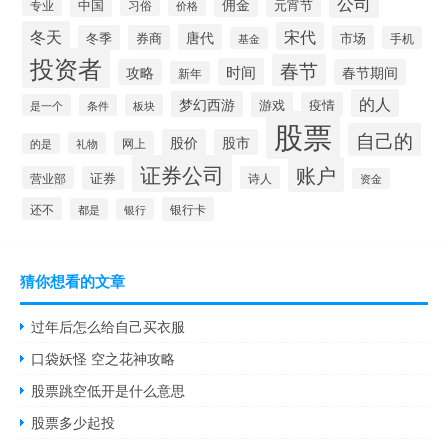
公司
佣金
中国
元宵节
习俗
专业
价格
冬天
宋代
唐代
冬季
券商
市场
手机
基金
投资者
春节
时间
攻略
春节期间
新年
的人
梦幻西游
游戏
疫情
是一个
条件
板块
股票
自己的
股价
股市
网上
礼物
的是
证券公司
账户
营业部
证券
诗人
资金
还不
银行卡
都是
银行
猜你想看的文章
过年后怎么给自己买衣服
口袋妖怪 空之花神攻略
股票跳空低开是什么意思
股票多少起投