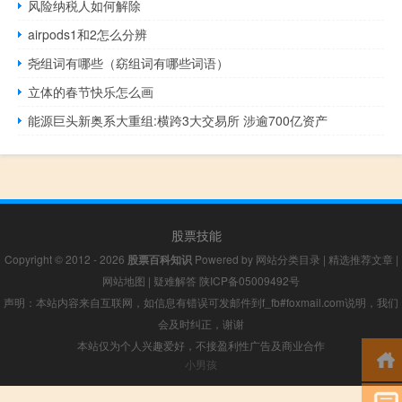
风险纳税人如何解除
airpods1和2怎么分辨
尧组词有哪些（窈组词有哪些词语）
立体的春节快乐怎么画
能源巨头新奥系大重组:横跨3大交易所 涉逾700亿资产
股票技能
Copyright © 2012 - 2026
股票百科知识
Powered by
网站分类目录
|
精选推荐文章
|
网站地图
|
疑难解答
陕ICP备05009492号
声明：本站内容来自互联网，如信息有错误可发邮件到f_fb#foxmail.com说明，我们
会及时纠正，谢谢
本站仅为个人兴趣爱好，不接盈利性广告及商业合作
小男孩