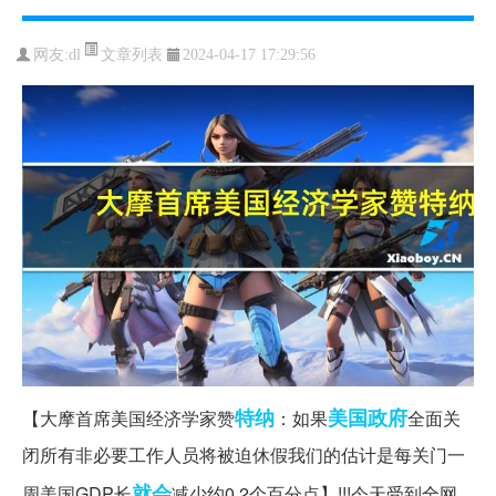
文章列表
网友:
dl
2024-04-17 17:29:56
特纳
美国政府
【大摩首席美国经济学家赞
：如果
全面关
闭所有非必要工作人员将被迫休假我们的估计是每关门一
就会
周美国GDP长
减少约0.2个百分点】!!!今天受到全网