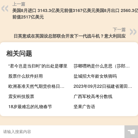
上一篇
美国8月进口 3143.3亿美元前值3167亿美元美国8月出口 2560.3
前值2517亿美元
下一篇
日英意或在英国设总部联合开发下一代战斗机？意大利回应
相关问题
“君今岂是当归时”的出处是哪里
莎啷嘿哟是什么意思（莎郎嘿是什么意思）
股票什么软件好用
盐城招大年龄女铁骑吗
欧洲基准天然气期货价格日内涨幅高达7%达到43.65欧元/兆瓦时
2023年09月22日福建省莆田市疫情大数据-今日/今天疫情全网搜索最新实时消息动态情况通知播报
震安科技股票
广西军校高考分数线
18岁最难忘的礼物春节
坚果广告语
☚