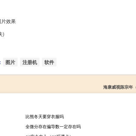
图片效果
)
：
图片
注册机
软件
海康威视陈宗年
比熊冬天要穿衣服吗
全微分存在偏导数一定存在吗