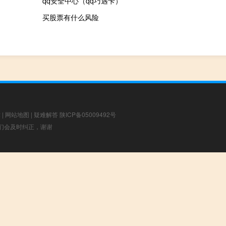
qq安全中心（qq巧遇卡）
买股票有什么风险
章
|
网站地图
|
疑难解答
陕ICP备05009492号
，我们会及时纠正，谢谢