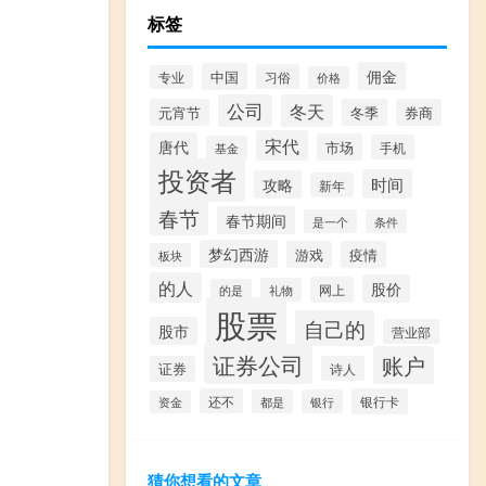
标签
佣金
中国
习俗
专业
价格
公司
冬天
元宵节
冬季
券商
宋代
唐代
市场
手机
基金
投资者
时间
攻略
新年
春节
春节期间
是一个
条件
梦幻西游
游戏
疫情
板块
的人
股价
网上
礼物
的是
股票
自己的
股市
营业部
证券公司
账户
证券
诗人
还不
银行卡
都是
银行
资金
猜你想看的文章