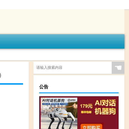
☚
介）
公告