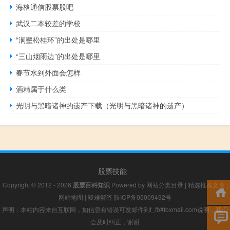
海格通信股票股吧
武汉二本较差的学校
“涧壑松桂环”的出处是哪里
“三山烟雨边”的出处是哪里
春节水到外面会怎样
酒精属于什么类
光明与黑暗诸神的遗产下载（光明与黑暗诸神的遗产）
股票技能
Copyright © 2012 - 2026
股票百科知识
Powered by
网站分类目录
|
精选推荐文章
|
网站地图
|
疑难解答
陕ICP备05009492号
声明：本站内容来自互联网，如信息有错误可发邮件到f_fb#foxmail.com说明，我们
会及时纠正，谢谢