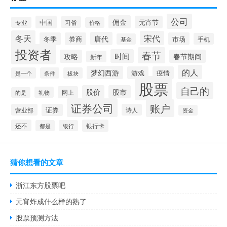
公司
佣金
中国
元宵节
习俗
专业
价格
冬天
宋代
唐代
冬季
券商
市场
手机
基金
投资者
春节
时间
攻略
春节期间
新年
的人
梦幻西游
游戏
疫情
是一个
条件
板块
股票
自己的
股价
股市
网上
礼物
的是
证券公司
账户
营业部
证券
诗人
资金
还不
银行卡
都是
银行
猜你想看的文章
浙江东方股票吧
元宵炸成什么样的熟了
股票预测方法