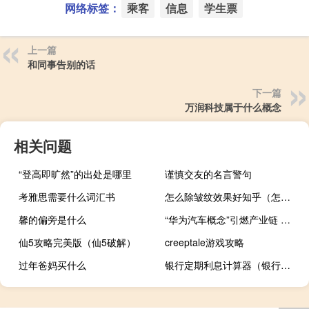
网络标签：
乘客
信息
学生票
上一篇
和同事告别的话
下一篇
万润科技属于什么概念
相关问题
“登高即旷然”的出处是哪里
谨慎交友的名言警句
考雅思需要什么词汇书
怎么除皱纹效果好知乎（怎么除皱效果好）
馨的偏旁是什么
“华为汽车概念”引燃产业链 专家提醒警惕相关个股蹭热点炒作
仙5攻略完美版（仙5破解）
creeptale游戏攻略
过年爸妈买什么
银行定期利息计算器（银行定期利息）