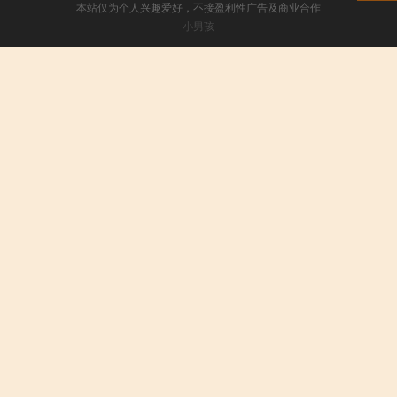
本站仅为个人兴趣爱好，不接盈利性广告及商业合作
小男孩