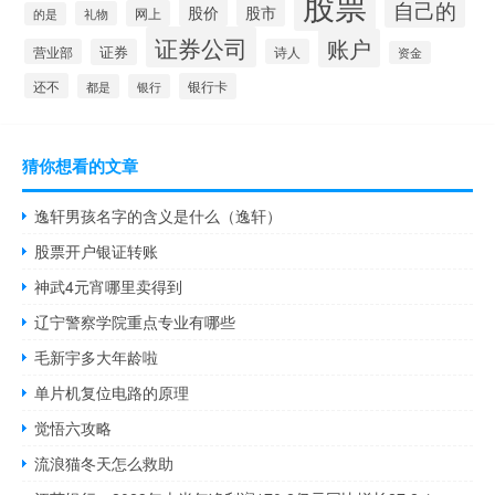
股票
自己的
股价
股市
网上
礼物
的是
证券公司
账户
营业部
证券
诗人
资金
还不
银行卡
都是
银行
猜你想看的文章
逸轩男孩名字的含义是什么（逸轩）
股票开户银证转账
神武4元宵哪里卖得到
辽宁警察学院重点专业有哪些
毛新宇多大年龄啦
单片机复位电路的原理
觉悟六攻略
流浪猫冬天怎么救助