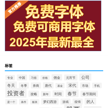
标签
公司
佣金
中国
元宵节
习俗
专业
价格
冬天
宋代
唐代
冬季
券商
市场
手机
基金
投资者
春节
时间
攻略
春节期间
新年
的人
梦幻西游
游戏
疫情
是一个
条件
板块