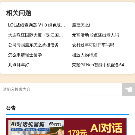
相关问题
LOL战绩查询器 V1.0 绿色版（LOL战绩查询器 V1.0 绿色版功能简介）
股票怎么t
大连珠江国际大厦（珠江国际大厦简介）
元宵活动12点还出老人吗
公司亏损股东怎么承担债务
农村过年可以开车吗吗
怎么申请瑞士留学
祖逖人物特点
几点拜年好
荣耀GTNeo智能手机配备64MP三重后置摄像头
☚
公告