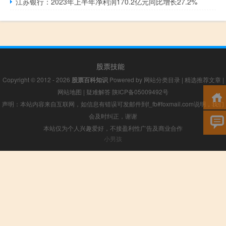
江苏银行：2023年上半年净利润170.2亿元同比增长27.2%
股票技能
Copyright © 2012 - 2026
股票百科知识
Powered by
网站分类目录
|
精选推荐文章
|
网站地图
|
疑难解答
陕ICP备05009492号
声明：本站内容来自互联网，如信息有错误可发邮件到f_fb#foxmail.com说明，我们
会及时纠正，谢谢
本站仅为个人兴趣爱好，不接盈利性广告及商业合作
小男孩