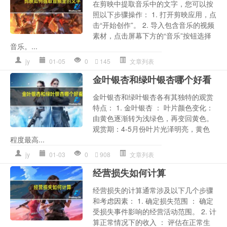
在剪映中提取音乐中的文字，您可以按
照以下步骤操作： 1. 打开剪映应用，点
击“开始创作”。 2. 导入包含音乐的视频
素材，点击屏幕下方的“音乐”按钮选择
音乐。...
jy
01-05
0
145
文章列表
金叶银杏和绿叶银杏哪个好看
金叶银杏和绿叶银杏各有其独特的观赏
特点： 1. 金叶银杏 ： 叶片颜色变化：
由黄色逐渐转为浅绿色，再变回黄色。
观赏期：4-5月份叶片光泽明亮，黄色
程度最高...
jy
01-03
0
908
文章列表
经营损失如何计算
经营损失的计算通常涉及以下几个步骤
和考虑因素： 1. 确定损失范围 ： 确定
受损失事件影响的经营活动范围。 2. 计
算正常情况下的收入 ： 评估在正常生