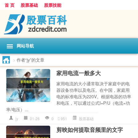
首 页
股票基础
股票技能
网站导航
>
作者“jy”的文章
家用电流一般多大
家用电流的大小通常取决于家庭中的电
器设备功率以及电压。在中国，家庭用
电的标准电压为220V。根据电器的功率
和电压，可以通过公式I=P/U（电流=功
率/电压）...
jy
01-26
0
951
股票基础
剪映如何提取音频里的文字