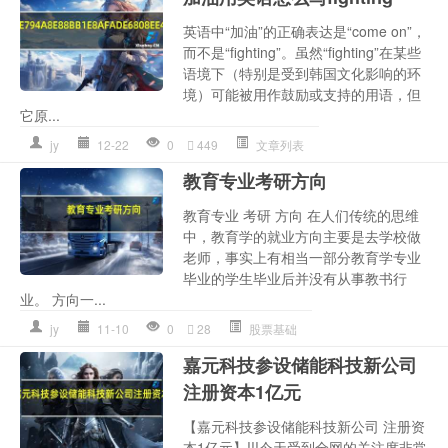
英语中“加油”的正确表达是“come on”，
而不是“fighting”。虽然“fighting”在某些
语境下（特别是受到韩国文化影响的环
境）可能被用作鼓励或支持的用语，但
它原...
jy
12-22
0
449
文章列表
教育专业考研方向
教育专业 考研 方向 在人们传统的思维
中，教育学的就业方向主要是去学校做
老师，事实上有相当一部分教育学专业
毕业的学生毕业后并没有从事教书行
业。 方向一...
jy
11-10
0
28
股票基础
嘉元科技参设储能科技新公司
注册资本1亿元
【嘉元科技参设储能科技新公司 注册资
本1亿元】!!!今天受到全网的关注度非常