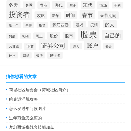
冬天
宋代
唐代
冬季
券商
市场
手机
基金
投资者
春节
时间
攻略
春节期间
新年
的人
梦幻西游
游戏
疫情
是一个
条件
板块
股票
自己的
股价
股市
网上
礼物
的是
证券公司
账户
营业部
证券
诗人
资金
还不
银行卡
都是
银行
猜你想看的文章
荷城社区居委会（荷城社区简介）
约克巡洋舰攻略
怎么发过年问候图片
过年煎鱼怎么煎的
梦幻西游夜战套技能加点