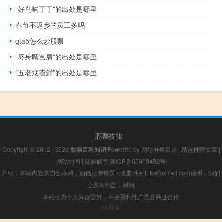
“好鸟响丁丁”的出处是哪里
春节不返乡的员工多吗
gta5怎么炒股票
“辱身顾岂屑”的出处是哪里
“五老烟霞鲜”的出处是哪里
股票技能
Copyright © 2012 - 2026
股票百科知识
Powered by
网站分类目录
|
精选推荐文章
|
网站地图
|
疑难解答
陕ICP备05009492号
声明：本站内容来自互联网，如信息有错误可发邮件到f_fb#foxmail.com说明，我们
会及时纠正，谢谢
本站仅为个人兴趣爱好，不接盈利性广告及商业合作
小男孩