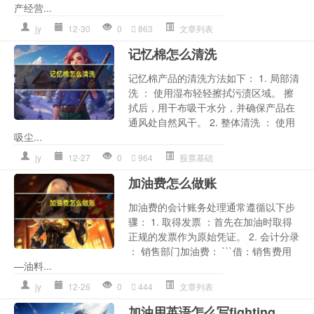
产经营...
jy
12-30
0
863
文章列表
记忆棉怎么清洗
记忆棉产品的清洗方法如下： 1. 局部清
洗 ： 使用湿布轻轻擦拭污渍区域。 擦
拭后，用干布吸干水分，并确保产品在
通风处自然风干。 2. 整体清洗 ： 使用
吸尘...
jy
12-27
0
964
股票基础
加油费怎么做账
加油费的会计账务处理通常遵循以下步
骤： 1. 取得发票 ：首先在加油时取得
正规的发票作为原始凭证。 2. 会计分录
： 销售部门加油费： ```借：销售费用
—油料...
jy
12-26
0
444
文章列表
加油用英语怎么写fighting