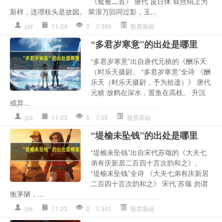
《鸳鸯二首》 唐代 皮日休 双丝绢上为
新样，连理枝头是故园。 翠浪万回同过影，玉...
jzd
11-24
0
390
股票基础
“多君岁寒意”的出处是哪里
“多君岁寒意”出自唐代元稹的《酬乐天
（时乐天摄尉。 “多君岁寒意”全诗 《酬
乐天（时乐天摄尉，予为拾遗）》 唐代
元稹 放鹤在深水，置鱼在高枝。 升沉
或异...
jzd
11-23
0
55
股票基础
“堤榆未坠钱”的出处是哪里
“堤榆未坠钱”出自宋代苏颂的《大夫七
弟有庆新居二百四十言次韵和之》。
“堤榆未坠钱”全诗 《大夫七弟有庆新居
二百四十言次韵和之》 宋代 苏颂 勿谓
衡茅陋，...
jzd
11-23
0
341
股票基础