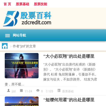
首 页
股票基础
股票技能
网站导航
>
作者“jzd”的文章
“大小必双翔”的出处是哪里
“大小必双翔”出自唐代杜甫的《新婚
别》。 “大小必双翔”全诗 《新婚别》
唐代 杜甫 兔丝附蓬麻，引蔓故不长。
嫁女与征夫，不如弃路旁。 结发为君
妻，席不暖...
jzd
11-24
0
123
股票基础
“短缨何用濯”的出处是哪里