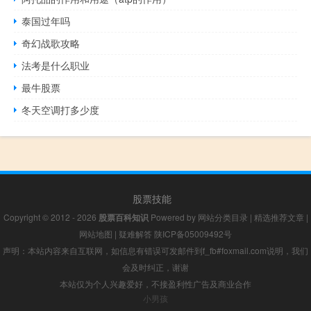
泰国过年吗
奇幻战歌攻略
法考是什么职业
最牛股票
冬天空调打多少度
股票技能
Copyright © 2012 - 2026
股票百科知识
Powered by
网站分类目录
|
精选推荐文章
|
网站地图
|
疑难解答
陕ICP备05009492号
声明：本站内容来自互联网，如信息有错误可发邮件到f_fb#foxmail.com说明，我们
会及时纠正，谢谢
本站仅为个人兴趣爱好，不接盈利性广告及商业合作
小男孩