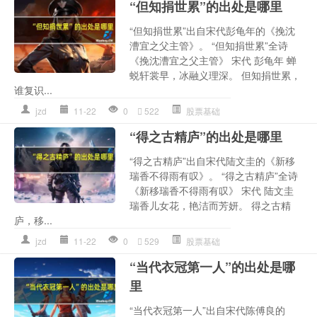
“但知捐世累”的出处是哪里
“但知捐世累”出自宋代彭龟年的《挽沈
漕宜之父主管》。 “但知捐世累”全诗
《挽沈漕宜之父主管》 宋代 彭龟年 蝉
蜕轩裳早，冰融义理深。 但知捐世累，
谁复识...
jzd
11-22
0
522
股票基础
“得之古精庐”的出处是哪里
“得之古精庐”出自宋代陆文圭的《新移
瑞香不得雨有叹》。 “得之古精庐”全诗
《新移瑞香不得雨有叹》 宋代 陆文圭
瑞香儿女花，艳洁而芳妍。 得之古精
庐，移...
jzd
11-22
0
529
股票基础
“当代衣冠第一人”的出处是哪
里
“当代衣冠第一人”出自宋代陈傅良的