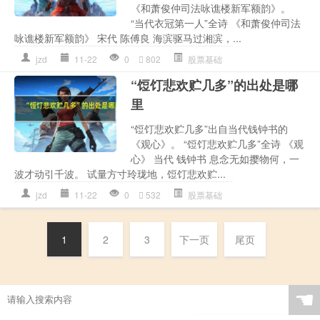
《和萧俊仲司法咏谯楼新军额韵》。
“当代衣冠第一人”全诗 《和萧俊仲司法
咏谯楼新军额韵》 宋代 陈傅良 海滨驱马过湘滨，...
jzd
11-22
0
802
股票基础
“饾饤悲欢贮几多”的出处是哪
里
“饾饤悲欢贮几多”出自当代钱钟书的
《观心》。 “饾饤悲欢贮几多”全诗 《观
心》 当代 钱钟书 息念无如撄物何，一
波才动引千波。 试量方寸玲珑地，饾饤悲欢贮...
jzd
11-22
0
532
股票基础
1
2
3
下一页
尾页
☚