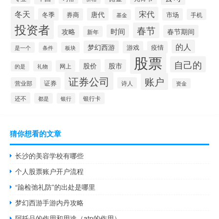
冬天
宋代
唐代
冬季
券商
市场
手机
基金
投资者
春节
时间
攻略
春节期间
新年
的人
梦幻西游
游戏
疫情
是一个
条件
板块
股票
自己的
股价
股市
网上
礼物
的是
证券公司
账户
营业部
证券
诗人
资金
还不
银行卡
都是
银行
猜你想看的文章
长沙的美容学校有哪些
个人股票账户开户流程
“踰检弛礼防”的出处是哪里
梦幻西游手游内丹攻略
阿托品的作用和用途（atp的作用）