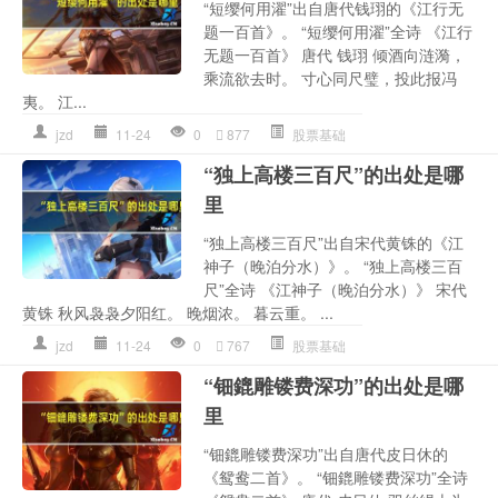
“短缨何用濯”出自唐代钱珝的《江行无
题一百首》。 “短缨何用濯”全诗 《江行
无题一百首》 唐代 钱珝 倾酒向涟漪，
乘流欲去时。 寸心同尺璧，投此报冯
夷。 江...
jzd
11-24
0
877
股票基础
“独上高楼三百尺”的出处是哪
里
“独上高楼三百尺”出自宋代黄铢的《江
神子（晚泊分水）》。 “独上高楼三百
尺”全诗 《江神子（晚泊分水）》 宋代
黄铢 秋风袅袅夕阳红。 晚烟浓。 暮云重。 ...
jzd
11-24
0
767
股票基础
“钿鎞雕镂费深功”的出处是哪
里
“钿鎞雕镂费深功”出自唐代皮日休的
《鸳鸯二首》。 “钿鎞雕镂费深功”全诗