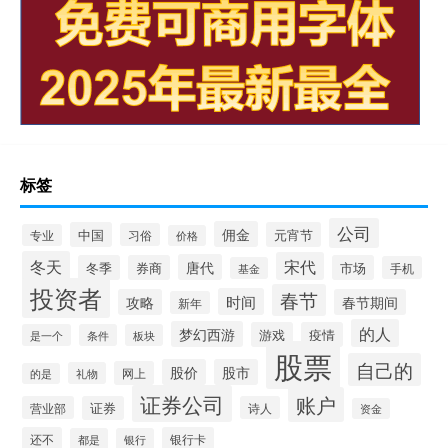
标签
公司
佣金
中国
元宵节
习俗
专业
价格
冬天
宋代
唐代
冬季
券商
市场
手机
基金
投资者
春节
时间
攻略
春节期间
新年
的人
梦幻西游
游戏
疫情
是一个
条件
板块
股票
自己的
股价
股市
网上
礼物
的是
证券公司
账户
营业部
证券
诗人
资金
还不
银行卡
都是
银行