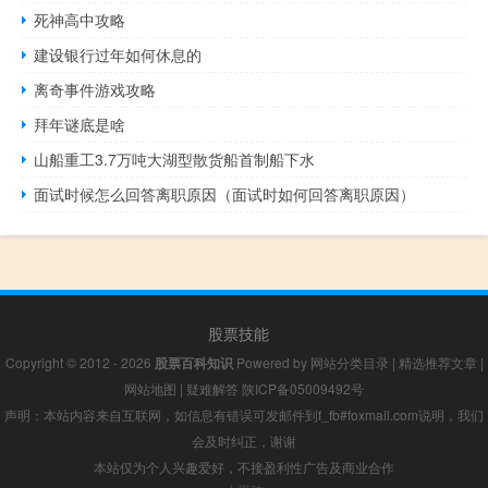
死神高中攻略
建设银行过年如何休息的
离奇事件游戏攻略
拜年谜底是啥
山船重工3.7万吨大湖型散货船首制船下水
面试时候怎么回答离职原因（面试时如何回答离职原因）
股票技能
Copyright © 2012 - 2026
股票百科知识
Powered by
网站分类目录
|
精选推荐文章
|
网站地图
|
疑难解答
陕ICP备05009492号
声明：本站内容来自互联网，如信息有错误可发邮件到f_fb#foxmail.com说明，我们
会及时纠正，谢谢
本站仅为个人兴趣爱好，不接盈利性广告及商业合作