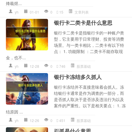
烽戢煜...
yh
01-01
0
15
文章列表
银行卡二类卡是什么意思
银行卡二类卡是指银行卡的一种账户类
型，它主要用于日常理财、投资等消费
场景。与一类卡相比，二类卡有以下特
点： 1. 功能限制 ：二类卡不能存取现
金，也不...
yh
12-28
0
746
股票基础
银行卡冻结多久抓人
银行卡冻结并不直接意味着会抓人。冻
结银行卡通常是作为调查的一部分，而
是否抓人取决于是否涉及违法行为以及
案件的严重性。以下是相关要点： 1. 冻
结原因 ...
yh
12-26
0
451
股票基础
引弧是什么意思