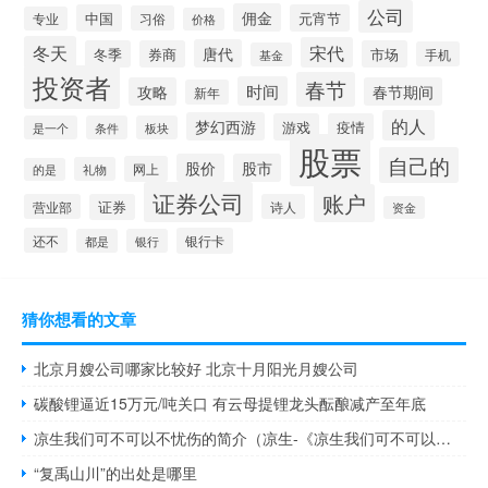
公司
佣金
中国
元宵节
习俗
专业
价格
冬天
宋代
唐代
冬季
券商
市场
手机
基金
投资者
春节
时间
攻略
春节期间
新年
的人
梦幻西游
游戏
疫情
是一个
条件
板块
股票
自己的
股价
股市
网上
礼物
的是
证券公司
账户
营业部
证券
诗人
资金
还不
银行卡
都是
银行
猜你想看的文章
北京月嫂公司哪家比较好 北京十月阳光月嫂公司
碳酸锂逼近15万元/吨关口 有云母提锂龙头酝酿减产至年底
凉生我们可不可以不忧伤的简介（凉生-《凉生我们可不可以不忧伤》角色简介）
“复禹山川”的出处是哪里