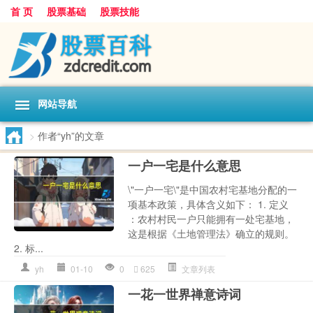
首 页
股票基础
股票技能
网站导航
>
作者“yh”的文章
一户一宅是什么意思
\"一户一宅\"是中国农村宅基地分配的一
项基本政策，具体含义如下： 1. 定义
：农村村民一户只能拥有一处宅基地，
这是根据《土地管理法》确立的规则。
2. 标...
yh
01-10
0
625
文章列表
一花一世界禅意诗词