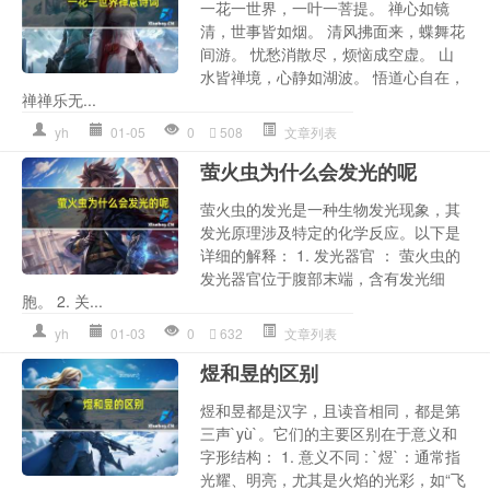
一花一世界，一叶一菩提。 禅心如镜
清，世事皆如烟。 清风拂面来，蝶舞花
间游。 忧愁消散尽，烦恼成空虚。 山
水皆禅境，心静如湖波。 悟道心自在，
禅禅乐无...
yh
01-05
0
508
文章列表
萤火虫为什么会发光的呢
萤火虫的发光是一种生物发光现象，其
发光原理涉及特定的化学反应。以下是
详细的解释： 1. 发光器官 ： 萤火虫的
发光器官位于腹部末端，含有发光细
胞。 2. 关...
yh
01-03
0
632
文章列表
煜和昱的区别
煜和昱都是汉字，且读音相同，都是第
三声`yù`。它们的主要区别在于意义和
字形结构： 1. 意义不同 : `煜`：通常指
光耀、明亮，尤其是火焰的光彩，如“飞