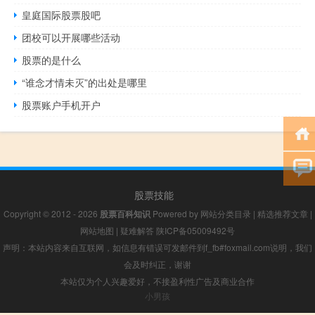
皇庭国际股票股吧
团校可以开展哪些活动
股票的是什么
“谁念才情未灭”的出处是哪里
股票账户手机开户
股票技能
Copyright © 2012 - 2026
股票百科知识
Powered by
网站分类目录
|
精选推荐文章
|
网站地图
|
疑难解答
陕ICP备05009492号
声明：本站内容来自互联网，如信息有错误可发邮件到f_fb#foxmail.com说明，我们
会及时纠正，谢谢
本站仅为个人兴趣爱好，不接盈利性广告及商业合作
小男孩