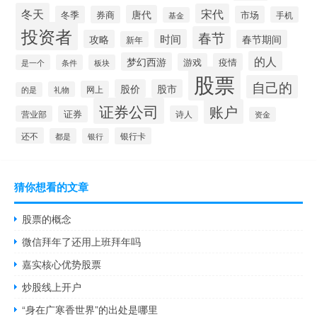
冬天
宋代
唐代
冬季
券商
市场
手机
基金
投资者
春节
时间
攻略
春节期间
新年
的人
梦幻西游
游戏
疫情
是一个
条件
板块
股票
自己的
股价
股市
网上
礼物
的是
证券公司
账户
营业部
证券
诗人
资金
还不
银行卡
都是
银行
猜你想看的文章
股票的概念
微信拜年了还用上班拜年吗
嘉实核心优势股票
炒股线上开户
“身在广寒香世界”的出处是哪里