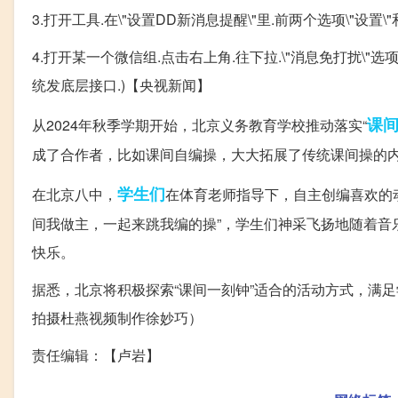
3.打开工具.在\"设置DD新消息提醒\"里.前两个选项\"设置\"
4.打开某一个微信组.点击右上角.往下拉.\"消息免打扰\"选项
统发底层接口.)【央视新闻】
课
从2024年秋季学期开始，北京义务教育学校推动落实“
成了合作者，比如课间自编操，大大拓展了传统课间操的
学生们
在北京八中，
在体育老师指导下，自主创编喜欢的
间我做主，一起来跳我编的操”，学生们神采飞扬地随着音
快乐。
据悉，北京将积极探索“课间一刻钟”适合的活动方式，满
拍摄杜燕视频制作徐妙巧）
责任编辑：【卢岩】