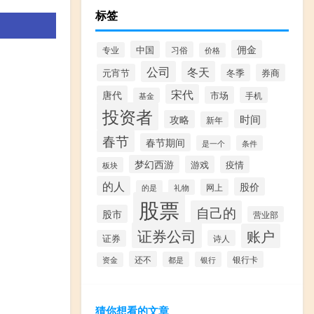
标签
佣金
中国
习俗
专业
价格
公司
冬天
元宵节
冬季
券商
宋代
唐代
市场
手机
基金
投资者
时间
攻略
新年
春节
春节期间
是一个
条件
梦幻西游
游戏
疫情
板块
的人
股价
网上
礼物
的是
股票
自己的
股市
营业部
证券公司
账户
证券
诗人
还不
银行卡
都是
银行
资金
猜你想看的文章