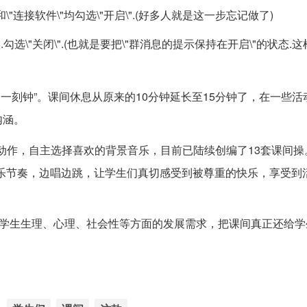
和\"连接软件\"均勾选\"开启\".(好多人就是这一步忘记做了)
.勾选\"关闭\".(也就是要把\"群消息的提示保持在开启\"的状态.
间
一刻钟”。课间休息从原来的10分钟延长至15分钟了，在一些活
内涵。
动作，自主选择喜欢的背景音乐，目前已陆续创编了13套课间操
乐节奏，边唱边跳，让学生们真切感受到被尊重的快乐，享受到
足学生生理、心理、社会性等方面的发展需求，把课间真正还给学