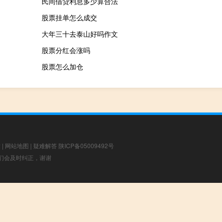
民间借贷利息多少算合法
股票挂单怎么成交
大年三十去泰山好吗作文
股票分红会涨吗
股票怎么加仓
章
|
网站地图
|
疑难解答
陕ICP备05009492号
，我们会及时纠正，谢谢