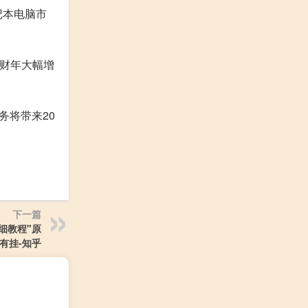
记本电脑市
一财年大幅增
务将带来20
下一篇
详细教程"原
有挂-知乎