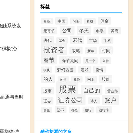
标签
佣金
中国
习俗
专业
价格
才能触系统发
公司
冬天
元宵节
冬季
券商
宋代
唐代
市场
手机
基金
投资者
积极”态
时间
攻略
新年
春节
春节期间
是一个
条件
梦幻西游
游戏
疫情
板块
的人
股价
网上
礼物
的是
股票
自己的
股市
营业部
，高通与当时
证券公司
账户
证券
诗人
还不
银行卡
都是
银行
资金
霍华德·卢
猜你想看的文章