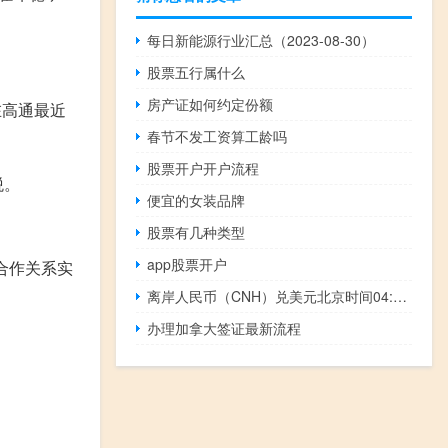
每日新能源行业汇总（2023-08-30）
股票五行属什么
房产证如何约定份额
在高通最近
春节不发工资算工龄吗
股票开户开户流程
税。
便宜的女装品牌
股票有几种类型
app股票开户
合作关系实
离岸人民币（CNH）兑美元北京时间04:59报7.2719元较周二纽约尾盘涨295点盘中整体交投于7.3145-7.2926元区间较9月8日尾盘反弹928点
办理加拿大签证最新流程