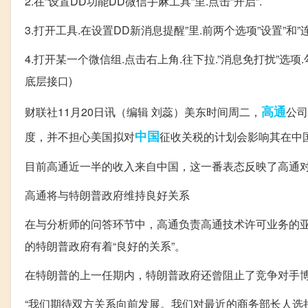
2.在”设置DD功能DD微信手麻工具”里.点击”开启”.
3.打开工具.在设置DD新消息提醒”里.前两个选项”设置”和
4.打开某一个微信组.点击右上角.往下拉.”消息免打扰”选项
底层接口)
高通
财联社11月20日讯（编辑 刘蕊）美东时间周二，
公司
中国
度，并不担心美国拟对
征收关税的计划会影响其在中
目前高通近一半的收入来自中国，这一番表态反映了高通
高通将与特朗普政府维持良好关系
在与分析师的问答环节中，高通负责高通技术许可业务的亚历克
的特朗普政府有着“良好的关系”。
在特朗普的上一任期内，特朗普政府还曾阻止了竞争对手
“我们期待双方关系向前发展。我们对最近的商务部长人选